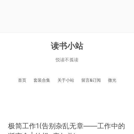
读书小站
悦读不孤读
跳
首页
套装合集
关于小站
留言&订阅
微光
至
正
文
极简工作1(告别杂乱无章——工作中的