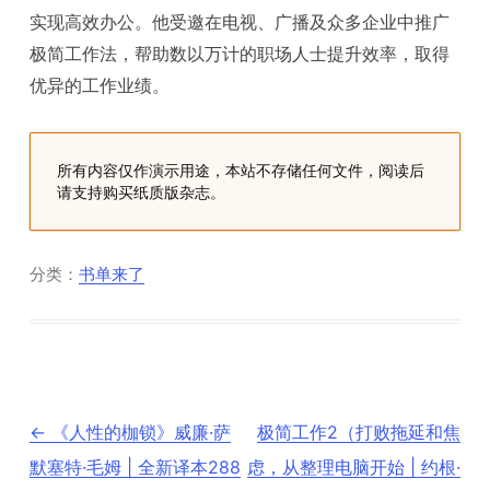
实现高效办公。他受邀在电视、广播及众多企业中推广
极简工作法，帮助数以万计的职场人士提升效率，取得
优异的工作业绩。
所有内容仅作演示用途，本站不存储任何文件，阅读后
请支持购买纸质版杂志。
分类：
书单来了
文
←
《人性的枷锁》威廉·萨
极简工作2（打败拖延和焦
章
导
默塞特·毛姆 | 全新译本288
虑，从整理电脑开始 | 约根·
航