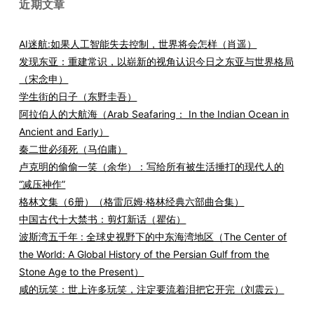
近期文章
AI迷航:如果人工智能失去控制，世界将会怎样（肖遥）
发现东亚：重建常识，以崭新的视角认识今日之东亚与世界格局
（宋念申）
学生街的日子（东野圭吾）
阿拉伯人的大航海（Arab Seafaring： In the Indian Ocean in
Ancient and Early）
秦二世必须死（马伯庸）
卢克明的偷偷一笑（余华）：写给所有被生活捶打的现代人的
“减压神作”
格林文集（6册）（格雷厄姆·格林经典六部曲合集）
中国古代十大禁书：剪灯新话（瞿佑）
波斯湾五千年 : 全球史视野下的中东海湾地区（The Center of
the World: A Global History of the Persian Gulf from the
Stone Age to the Present）
咸的玩笑：世上许多玩笑，注定要流着泪把它开完（刘震云）