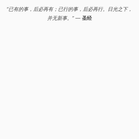
“已有的事，后必再有；已行的事，后必再行。日光之下，
并无新事。”
—
圣经