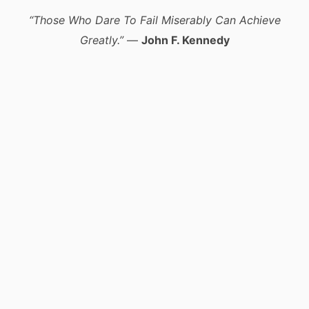
“Those Who Dare To Fail Miserably Can Achieve
Greatly.”
—
John F. Kennedy