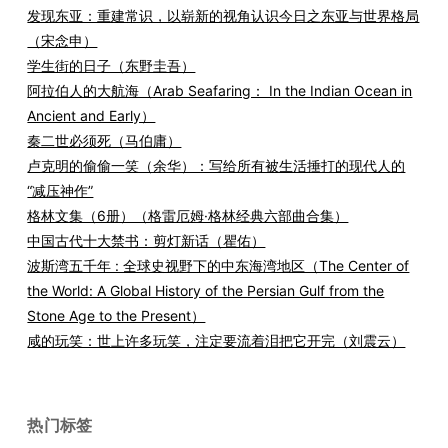
发现东亚：重建常识，以崭新的视角认识今日之东亚与世界格局
（宋念申）
学生街的日子（东野圭吾）
阿拉伯人的大航海（Arab Seafaring： In the Indian Ocean in
Ancient and Early）
秦二世必须死（马伯庸）
卢克明的偷偷一笑（余华）：写给所有被生活捶打的现代人的
“减压神作”
格林文集（6册）（格雷厄姆·格林经典六部曲合集）
中国古代十大禁书：剪灯新话（瞿佑）
波斯湾五千年 : 全球史视野下的中东海湾地区（The Center of
the World: A Global History of the Persian Gulf from the
Stone Age to the Present）
咸的玩笑：世上许多玩笑，注定要流着泪把它开完（刘震云）
热门标签