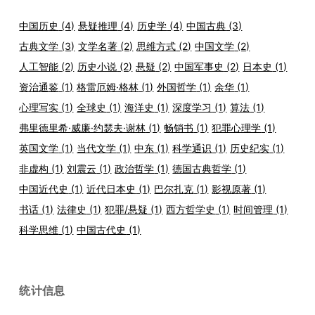
中国历史
(4)
悬疑推理
(4)
历史学
(4)
中国古典
(3)
古典文学
(3)
文学名著
(2)
思维方式
(2)
中国文学
(2)
人工智能
(2)
历史小说
(2)
悬疑
(2)
中国军事史
(2)
日本史
(1)
资治通鉴
(1)
格雷厄姆·格林
(1)
外国哲学
(1)
余华
(1)
心理写实
(1)
全球史
(1)
海洋史
(1)
深度学习
(1)
算法
(1)
弗里德里希·威廉·约瑟夫·谢林
(1)
畅销书
(1)
犯罪心理学
(1)
英国文学
(1)
当代文学
(1)
中东
(1)
科学通识
(1)
历史纪实
(1)
非虚构
(1)
刘震云
(1)
政治哲学
(1)
德国古典哲学
(1)
中国近代史
(1)
近代日本史
(1)
巴尔扎克
(1)
影视原著
(1)
书话
(1)
法律史
(1)
犯罪/悬疑
(1)
西方哲学史
(1)
时间管理
(1)
科学思维
(1)
中国古代史
(1)
统计信息