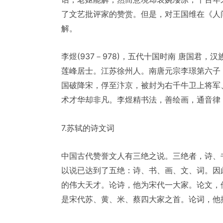
了文艺批评家的赞赏。但是，对王国维在《人
解。
李煜(937－978)，五代十国时南 唐国君，汉
莲峰居士。江苏徐州人。南唐元宗李璟第六子，
国破降宋，俘至汴京，被封为右千牛卫上将军
术才华却非凡。李煜精书法，善绘画，通音律
7.苏轼的诗文词
中国古代赞誉文人有三绝之说。三绝者，诗、
以说已达到了五绝：诗、书、画、文、词。因
的伟大天才。论诗，他为宋代一大家。论文，
是宋代苏、黄、米、蔡四大家之首。论词，他