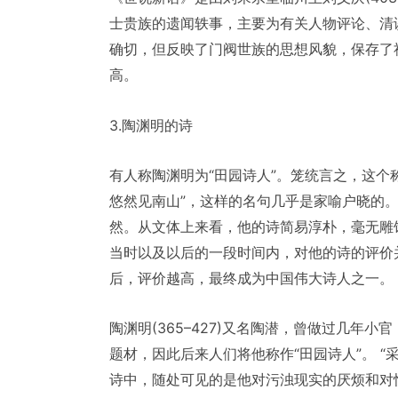
士贵族的遗闻轶事，主要为有关人物评论、清
确切，但反映了门阀世族的思想风貌，保存了
高。
3.陶渊明的诗
有人称陶渊明为“田园诗人”。笼统言之，这个
悠然见南山”，这样的名句几乎是家喻户晓的
然。从文体上来看，他的诗简易淳朴，毫无雕
当时以及以后的一段时间内，对他的诗的评价
后，评价越高，最终成为中国伟大诗人之一。
陶渊明(365–427)又名陶潜，曾做过几年
题材，因此后来人们将他称作“田园诗人”。 “
诗中，随处可见的是他对污浊现实的厌烦和对