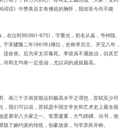
间词话》中赞美后主有佛祖的胸怀，我却至今尚不能
族，在位时间(961-975)，字重光，初名从嘉，号钟隐、
于宋建隆二年(961年)继位，史称李后主。开宝八年，
、违命侯。后为宋太宗毒死。李煜虽不通政治，但其艺
，诗和文均有一定造诣，尤以词的成就最高。
书、画三个方画皆能达到极高水平之谓也，苏轼至少可
此，我们可以说，苏轼是中国文学史和艺术史上最全面
他是唐宋八大家之一。笔墨凝重，大气磅礴。论书，他
摆脱了婉约派的传统，创豪放派，与辛弃疾并称。