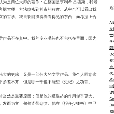
认为是两位大师的著作：在德国是亨利希·吕德斯，我老
近
考据大师，方法缜密到神奇的程度。从中也可以看出我
玄的哲学。我喜欢能摸得着看得见的东西，而考据正合
A
发
世
学作品不在其中。我的专业书籍也不包括在里面，因为
学
阿拉
Oc
秦
卢
代
伟大的史籍，又是一部伟大的文学作品。我个人同意这
格
平参差不齐，但是哪一部也不能望《史记》之项背。
中
波
才当然是重要原因；但是他的遭遇起的作用似乎更大。
Ce
，发而为文，句句皆带悲愤。他在《报任少卿书》中已
Gu
咸