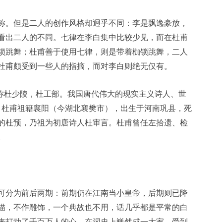
称。但是二人的创作风格却迥乎不同：李是飘逸豪放，
看出二人的不同。七律在李白集中比较少见，而在杜甫
锁跳舞；杜甫善于使用七律，则是带着枷锁跳舞，二人
杜甫颇受到一些人的指摘，而对李白则绝无仅有。
，世称杜少陵，杜工部。我国唐代伟大的现实主义诗人、世
”。杜甫祖籍襄阳（今湖北襄樊市），出生于河南巩县，死
的杜预，乃祖为初唐诗人杜审言。杜甫曾任左拾遗、检
。
可分为前后两期：前期仍在江南当小皇帝，后期则已降
描，不作雕饰，一个典故也不用，话几乎都是平常的白
来打动了千百万人的心。在词史上巍然成一大家，受到