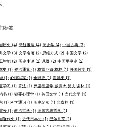
云）
门标签
国历史
(4)
悬疑推理
(4)
历史学
(4)
中国古典
(3)
典文学
(3)
文学名著
(2)
思维方式
(2)
中国文学
(2)
工智能
(2)
历史小说
(2)
悬疑
(2)
中国军事史
(2)
本史
(1)
资治通鉴
(1)
格雷厄姆·格林
(1)
外国哲学
(1)
华
(1)
心理写实
(1)
全球史
(1)
海洋史
(1)
度学习
(1)
算法
(1)
弗里德里希·威廉·约瑟夫·谢林
(1)
销书
(1)
犯罪心理学
(1)
英国文学
(1)
当代文学
(1)
东
(1)
科学通识
(1)
历史纪实
(1)
非虚构
(1)
震云
(1)
政治哲学
(1)
德国古典哲学
(1)
国近代史
(1)
近代日本史
(1)
巴尔扎克
(1)
视原著
(1)
书话
(1)
法律史
(1)
犯罪/悬疑
(1)