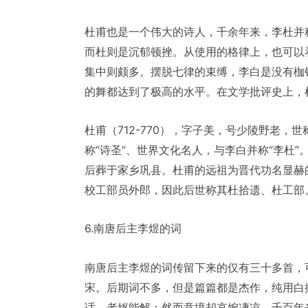
杜甫也是一个伟大的诗人，千余年来，李杜并
而杜则是沉郁顿挫。从使用的格律上，也可以
集中则颇多。摆脱七律的束缚，李白是没有枷
的舞都达到了极高的水平。在文学批评史上，
杜甫（712-770），字子美，号少陵野老
称“诗圣”、世界文化名人，与李白并称“李杜
后葬于家乡巩县。杜甫的远祖为晋代功名显赫
校工部员外郎，因此后世称其杜拾遗、杜工部
6.南唐后主李煜的词
南唐后主李煜的词传留下来的仅有三十多首，
宋。后期词不多，但是篇篇都是杰作，纯用白
话，老妪能解；然而意境却哀婉凄凉，千百年