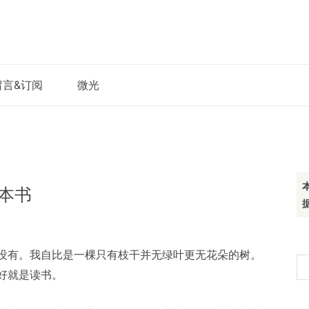
留言&订阅
微光
十本书
没有。我自比是一棵只有枝干并无绿叶更无花朵的树。
搜
好就是读书。
索