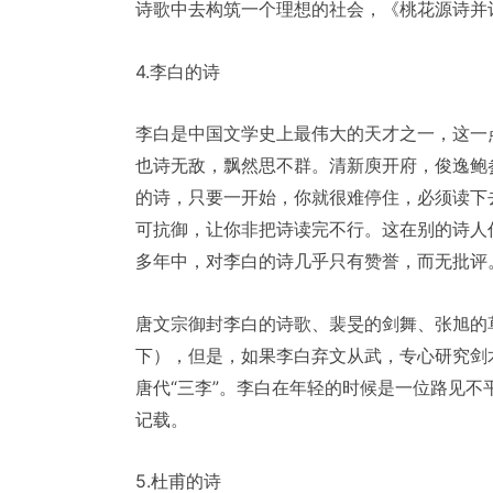
诗歌中去构筑一个理想的社会，《桃花源诗并
4.李白的诗
李白是中国文学史上最伟大的天才之一，这一
也诗无敌，飘然思不群。清新庾开府，俊逸鲍
的诗，只要一开始，你就很难停住，必须读下
可抗御，让你非把诗读完不行。这在别的诗人
多年中，对李白的诗几乎只有赞誉，而无批评
唐文宗御封李白的诗歌、裴旻的剑舞、张旭的
下），但是，如果李白弃文从武，专心研究剑
唐代“三李”。李白在年轻的时候是一位路见
记载。
5.杜甫的诗