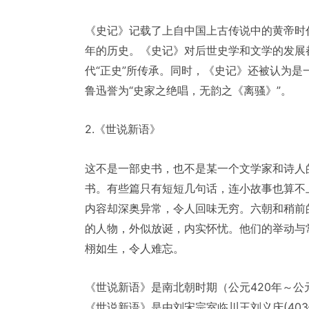
《史记》记载了上自中国上古传说中的黄帝时代
年的历史。《史记》对后世史学和文学的发展
代“正史”所传承。同时，《史记》还被认为
鲁迅誉为“史家之绝唱，无韵之《离骚》”。
2.《世说新语》
这不是一部史书，也不是某一个文学家和诗人
书。有些篇只有短短几句话，连小故事也算不
内容却深奥异常，令人回味无穷。六朝和稍前
的人物，外似放诞，内实怀忧。他们的举动与
栩如生，令人难忘。
《世说新语》是南北朝时期（公元420年～公
《世说新语》是由刘宋宗室临川王刘义庆(40