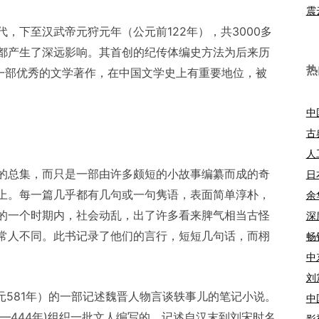
震
，下至汉武帝元狩元年（公元前122年），共3000多
都产生了深远影响。其首创的纪传体编史方法为后来历
热
是一部优秀的文学著作，在中国文学史上有重要地位，被
中
古
人
的总集，而只是一部由许多颇短的小故事编纂而成的奇
日
上。每一篇几乎都有几句或一句隽语，表面简单淳朴，
余
的一个时期内，社会动乱，出了许多看来脾气相当古怪
深
常人不同。此书记录了他们的言行，短短几句话，而栩
畅
中
刘
元581年）的一部记述魏晋人物言谈轶事儿的笔记小说。
中
3—444年)组织一批文人编写的，记述自汉末到刘宋时名
影