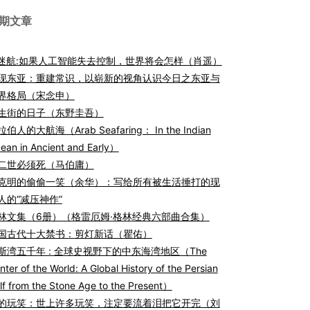
期文章
I迷航:如果人工智能失去控制，世界将会怎样（肖遥）
现东亚：重建常识，以崭新的视角认识今日之东亚与
界格局（宋念申）
生街的日子（东野圭吾）
伯人的大航海（Arab Seafaring： In the Indian
ean in Ancient and Early）
二世必须死（马伯庸）
克明的偷偷一笑（余华）：写给所有被生活捶打的现
人的“减压神作”
林文集（6册）（格雷厄姆·格林经典六部曲合集）
国古代十大禁书：剪灯新话（瞿佑）
斯湾五千年 : 全球史视野下的中东海湾地区（The
nter of the World: A Global History of the Persian
lf from the Stone Age to the Present）
的玩笑：世上许多玩笑，注定要流着泪把它开完（刘