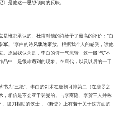
记》是他这一思想倾向的反映。
点是谁都承认的。杜甫对他的诗给予了最高的评价：“白
参军。”李白的诗风飘逸豪放。根据我个人的感受，读他
去。原因我认为是，李白的诗一气流转，这一股“气”不
作品中，是很难遇到的现象。在唐代，以及以后的一千
。
草书为“三绝”。李白的剑术在唐朝可排第二（在裴旻之
术，相信是不会亚于裴旻的。与李商隐、李贺三人并称
不平、拔刀相助的侠士，《野史》上有若干关于这方面的