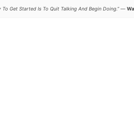
 To Get Started Is To Quit Talking And Begin Doing.”
—
Wa
跳
至
正
文