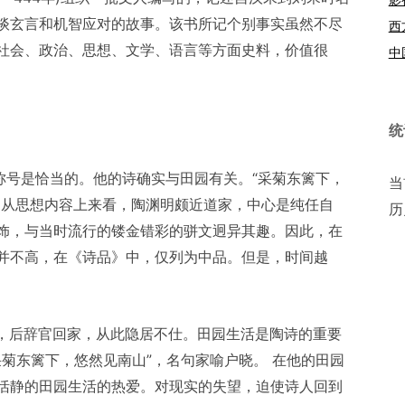
谈玄言和机智应对的故事。该书所记个别事实虽然不尽
西
社会、政治、思想、文学、语言等方面史料，价值很
中
统
称号是恰当的。他的诗确实与田园有关。“采菊东篱下，
当
。从思想内容上来看，陶渊明颇近道家，中心是纯任自
历
饰，与当时流行的镂金错彩的骈文迥异其趣。因此，在
并不高，在《诗品》中，仅列为中品。但是，时间越
小官，后辞官回家，从此隐居不仕。田园生活是陶诗的重要
采菊东篱下，悠然见南山”，名句家喻户晓。 在他的田园
恬静的田园生活的热爱。对现实的失望，迫使诗人回到