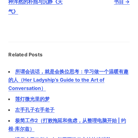
导
种浑然的朴拙与沉静《天
书目
→
航
气》
Related Posts
所谓会说话，就是会换位思考：学习做一个温暖有趣
的人（Her Ladyship’s Guide to the Art of
Conversation）
莲灯微光里的梦
左手孔子右手老子
极简工作2（打败拖延和焦虑，从整理电脑开始 | 约
根·库尔兹）