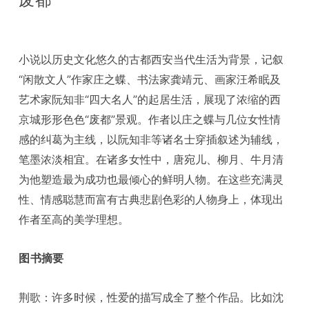
废都
小说以历史文化悠久的古都西安当代生活为背景，记叙
“闲散文人”作家庄之蝶、书法家龚靖元、画家汪希眠及
艺术家阮知非“四大名人”的起居生活，展现了浓缩的西
京城形形色色“废都”景观。作者以庄之蝶与几位女性情
感的纠葛为主线，以阮知非等诸名士穿插叙述为辅线，
笔墨浓淡相宜。在诸多女性中，唐宛儿、柳月、牛月清
为他塑造最为成功也最倾心的鲜明人物。在这些充满灵
性、情感聪慧而富有古典悲剧色彩的人物身上，体现出
作者至高的美学理想。
图书摘要
荆歌：许多时候，性爱的描写成全了整个作品。比如沈