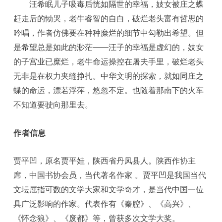
汪希眠儿子吸毒后恍如隔世的幸福，妓女被庄之蝶
赶走后的恸哭，老牛睿智的自白，破烂老头富有哲思的
吟唱，作者仿佛要在种种糜烂的细节中勾勒出希望。但
是希望总是如此的渺茫——汪子的幸福是虚幻的，妓女
的子宫业已糜烂，老牛命运操控在屠夫手里，破烂老头
无非是在权力夹缝挣扎。中华文明的探索，就如同庄之
蝶的命运，漂若浮萍，悠忽不定。也随着那南下的火车
不知道要驶向那里去。
作者信息
贾平凹，原名贾平娃，陕西省丹凤县人。陕西作协主
席，中国书协会员，当代著名作家 。贾平凹是我国当代
文坛屈指可数的文学大家和文学奇才，是当代中国一位
具广泛影响的作家。代表作有《秦腔》、《高兴》、
《怀念狼》、《废都》等，曾获多次文学大奖。