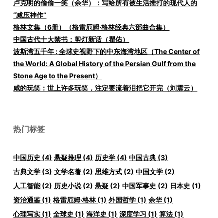
卢克明的偷偷一笑（余华）：写给所有被生活捶打的现代人的
“减压神作”
格林文集（6册）（格雷厄姆·格林经典六部曲合集）
中国古代十大禁书：剪灯新话（瞿佑）
波斯湾五千年 : 全球史视野下的中东海湾地区（The Center of
the World: A Global History of the Persian Gulf from the
Stone Age to the Present）
咸的玩笑：世上许多玩笑，注定要流着泪把它开完（刘震云）
热门标签
中国历史
(4)
悬疑推理
(4)
历史学
(4)
中国古典
(3)
古典文学
(3)
文学名著
(2)
思维方式
(2)
中国文学
(2)
人工智能
(2)
历史小说
(2)
悬疑
(2)
中国军事史
(2)
日本史
(1)
资治通鉴
(1)
格雷厄姆·格林
(1)
外国哲学
(1)
余华
(1)
心理写实
(1)
全球史
(1)
海洋史
(1)
深度学习
(1)
算法
(1)