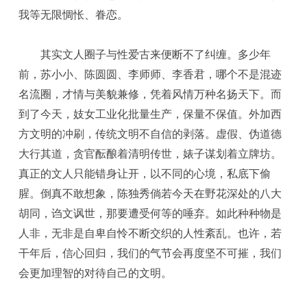
我等无限惆怅、眷恋。
其实文人圈子与性爱古来便断不了纠缠。多少年
前，苏小小、陈圆圆、李师师、李香君，哪个不是混迹
名流圈，才情与美貌兼修，凭着风情万种名扬天下。而
到了今天，妓女工业化批量生产，保量不保值。外加西
方文明的冲刷，传统文明不自信的剥落。虚假、伪道德
大行其道，贪官酝酿着清明传世，婊子谋划着立牌坊。
真正的文人只能错身让开，以不同的心境，私底下偷
腥。倒真不敢想象，陈独秀倘若今天在野花深处的八大
胡同，诌文讽世，那要遭受何等的唾弃。如此种种物是
人非，无非是自卑自怜不断交织的人性紊乱。也许，若
干年后，信心回归，我们的气节会再度坚不可摧，我们
会更加理智的对待自己的文明。