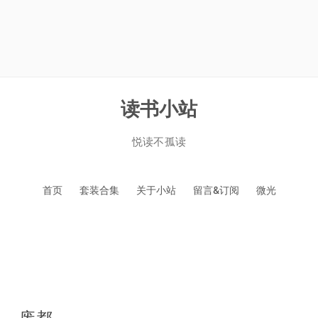
读书小站
悦读不孤读
跳
首页
套装合集
关于小站
留言&订阅
微光
至
正
文