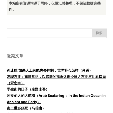
本站所有资源均源于网络，仅做汇总整理，不保证数据完整
性。
搜
索：
近期文章
AI迷航:如果人工智能失去控制，世界将会怎样（肖遥）
发现东亚：重建常识，以崭新的视角认识今日之东亚与世界格局
（宋念申）
学生街的日子（东野圭吾）
阿拉伯人的大航海（Arab Seafaring： In the Indian Ocean in
Ancient and Early）
秦二世必须死（马伯庸）