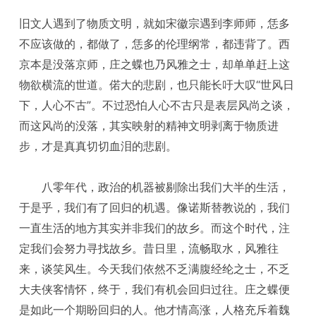
旧文人遇到了物质文明，就如宋徽宗遇到李师师，恁多
不应该做的，都做了，恁多的伦理纲常，都违背了。西
京本是没落京师，庄之蝶也乃风雅之士，却单单赶上这
物欲横流的世道。偌大的悲剧，也只能长吁大叹“世风日
下，人心不古”。不过恐怕人心不古只是表层风尚之谈，
而这风尚的没落，其实映射的精神文明剥离于物质进
步，才是真真切切血泪的悲剧。
八零年代，政治的机器被剔除出我们大半的生活，
于是乎，我们有了回归的机遇。像诺斯替教说的，我们
一直生活的地方其实并非我们的故乡。而这个时代，注
定我们会努力寻找故乡。昔日里，流畅取水，风雅往
来，谈笑风生。今天我们依然不乏满腹经纶之士，不乏
大夫侠客情怀，终于，我们有机会回归过往。庄之蝶便
是如此一个期盼回归的人。他才情高涨，人格充斥着魏