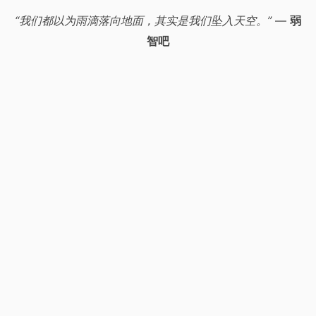
“我们都以为雨滴落向地面，其实是我们坠入天空。”
—
弱
智吧