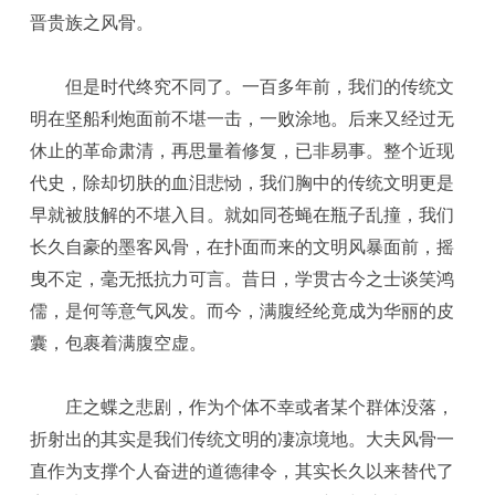
晋贵族之风骨。
但是时代终究不同了。一百多年前，我们的传统文
明在坚船利炮面前不堪一击，一败涂地。后来又经过无
休止的革命肃清，再思量着修复，已非易事。整个近现
代史，除却切肤的血泪悲恸，我们胸中的传统文明更是
早就被肢解的不堪入目。就如同苍蝇在瓶子乱撞，我们
长久自豪的墨客风骨，在扑面而来的文明风暴面前，摇
曳不定，毫无抵抗力可言。昔日，学贯古今之士谈笑鸿
儒，是何等意气风发。而今，满腹经纶竟成为华丽的皮
囊，包裹着满腹空虚。
庄之蝶之悲剧，作为个体不幸或者某个群体没落，
折射出的其实是我们传统文明的凄凉境地。大夫风骨一
直作为支撑个人奋进的道德律令，其实长久以来替代了