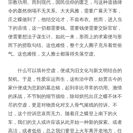
宗教功用。而到现代，国民信仰的匮乏，与这种道德律
令的轰然倒塌不无关系。大夫风雅，需要广幕天下客，
庄之蝶做到了，他结交论才，不齿布衣。然而，进入当
下的语境，这一切都需要钱。需要钱便需要交际官宦，
便需要想法子谋生计。如此一来，形而上的求索便与形
而下的捞取勾结。这也难怪，整个文人圈子充斥着世俗
气。这也难怪，文人雅士都落得失落空虚。
什么可以填补空虚，便成为旧文化与新文明结合的
契机。于是，性爱应运而生，这衔洽中西，始贯古今的
家什便成为悲剧的墓志铭，起到非比寻常的功用。激情
的床战，不节制的细节描绘，除却烘托出庄之蝶不休不
尽的空虚，更是对物质化对文人骨气摧残的控诉。不
过，这个控诉悲哀而无力。随着庄之蝶登上南下的火
车，我们的文人或许应该从此开始一种新的探索。或者
高洁，或者低俗，总之我们要登上火车离开老地方，任