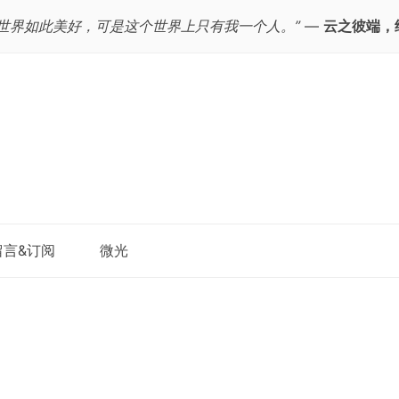
个世界如此美好，可是这个世界上只有我一个人。”
—
云之彼端，
跳
留言&订阅
微光
至
正
文