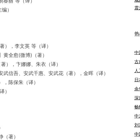
易春丽 等（译）
震
主编）
热
著），李文英 等（译）
中
黄全愈(微博)（著）
古
（著），卞娜娜、朱衣（译）
人
安武信吾、安武千惠、安武花（著），金晖（译）
日
），陈保朱（译）
余
（译）
深
畅
中
刘
）
中
静（著）