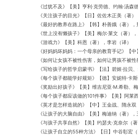
《过犹不及》【美】亨利·克劳德、约翰·汤森
《关注孩子的目光》【日】佐佐木正美（著）
《最好的教养在路上》【韩】朴善娥（著），
《世上没有懒孩子》【美】梅尔·莱文（著）
《游戏力》【美】科恩（著），李岩（译）
《好妈妈坏妈妈：一个母亲的教育手记》【中
《如何让女孩不被性伤害，如何让男孩不被性
《写给孩子的哲学启蒙书》【法】碧姬·拉贝、米
《每个孩子都能学好规矩》【德】安妮特·卡斯
《奖励出好孩子》【美】维吉尼亚·M.希勒、梅
《每个孩子都应该做的101件事》【美】阿莱
《英才是怎样造就的》【中】王金战、隋永双
《让孩子的大脑自由》【美】梅迪纳（著），
《与孩子共享自然》【美】约瑟夫·克奈尔（
《让孩子自立的55种方法》【日】中谷彰宏