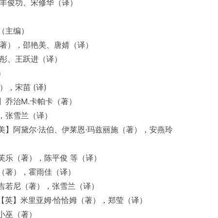
，丰俊功、宋修华（译）
（主编）
（著），邵艳美、唐婧（译）
裴彤、王跃进（译）
）
，宋苗 (译)
】乔治M.卡帕卡（著）
，张雪兰（译）
】阿黛尔·法伯、伊莱恩·玛兹丽施（著），安燕玲
芙乐（著），陈平俊 等（译）
（著），霍雨佳（译）
吉若尼（著），张雪兰（译）
）【英】米里亚姆·恰恰姆（著），郑莹（译）
小巫（著）