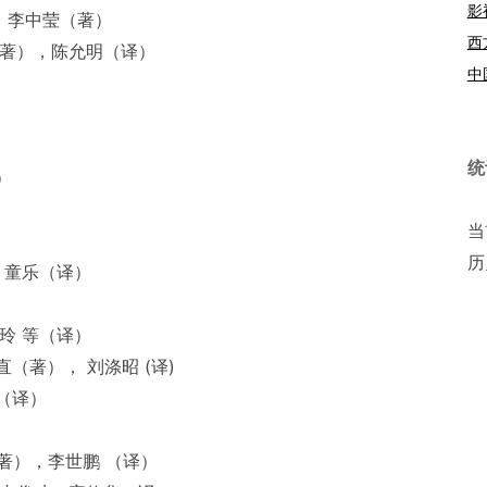
影
】李中莹（著）
西
（著），陈允明（译）
中
统
）
当
历
，童乐（译）
玲 等（译）
著）， 刘涤昭 (译)
（译）
著），李世鹏 （译）