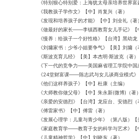
《特别狠心特别爱：上海犹太母亲培养世界富
《我教孩子学作文》【中】肖复兴（著）
《发现和培养孩子的才能》【中】刘全礼（著
《做最好的家长——李镇西教育女儿手记》【
《慢养：给孩子一个好性格》【台湾】黑幼龙
《刘墉家书：少爷小姐要争气》【美】刘墉（
《斯波克育儿经》【美】本杰明·斯波克（著
《下一代的竞争力——美国麻省理工学院中国
《24堂财富课——陈志武与女儿谈商业模式
《他们这样养孩子》【中】杜康（主编）
《大师教你做父母》【中】朱永新(微博)（著
《亲爱的安德烈》【台湾】龙应台、安德烈（
《傅雷家书》【中】傅雷（著）
《发展心理学：儿童与青少年》（第八版）【美
《家庭教育学——教育子女的科学与艺术》【
《儿童精神哲学》【中】刘晓东（著）