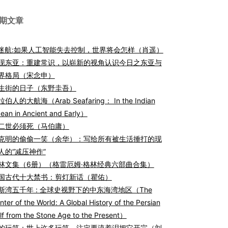
期文章
I迷航:如果人工智能失去控制，世界将会怎样（肖遥）
现东亚：重建常识，以崭新的视角认识今日之东亚与
界格局（宋念申）
生街的日子（东野圭吾）
伯人的大航海（Arab Seafaring： In the Indian
ean in Ancient and Early）
二世必须死（马伯庸）
克明的偷偷一笑（余华）：写给所有被生活捶打的现
人的“减压神作”
林文集（6册）（格雷厄姆·格林经典六部曲合集）
国古代十大禁书：剪灯新话（瞿佑）
斯湾五千年 : 全球史视野下的中东海湾地区（The
nter of the World: A Global History of the Persian
lf from the Stone Age to the Present）
的玩笑：世上许多玩笑，注定要流着泪把它开完（刘