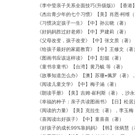
《李中莹亲子关系全面技巧(升级版)》【香港
《杰出青少年的七个习惯》【美】肖恩·柯维
《习惯决定孩子一生》【中】孙云晓（著）
《好妈妈胜过好老师》【中】尹建莉（著）
《父母改变，孩子改变》【中】张文质（著）
《给孩子最好的家庭教育》【中】王修文（著
《图画书应该这样读》【中】彭懿（著）
《童书非童书》【台湾】黄乃毓 等（著）
《故事知道怎么办》【澳】苏珊•佩罗（著）
《阅读儿童文学》【中】梅子涵（著）
《朗读手册》【美】吉姆·崔利斯（著），沙永
《幸福的种子：亲子共读图画书》【日】松居直（
《阅读的力量》【美】克拉生（著），李玉梅
《喜阅读出好孩子》【中】童喜喜（著）
《好孩子的成长99%靠妈妈》【韩】张炳慧（