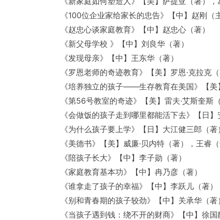
《新家庭如何塑造人》【美】萨提亚（著），
《100位企业家给家长的忠告》【中】赵刚（
《赵忠心谈家庭教育》【中】赵忠心（著）
《新父母学校 》【中】刘良华（著）
《发现母亲》【中】王东华（著）
《罗恩老师的奇迹教育》【美】罗恩·克拉克（
《培养独立的孩子——生存教育在美国》【美】
《第56号教室的奇迹》【美】雷夫·艾斯奎斯
《会做饭的孩子走到哪里都能活下去》【日】
《为什么孩子要上学》【日】大江健三郎（著
《美德书》【美】威廉·贝内特（著），王睿
《陪孩子长大》【中】李子勋（著）
《家庭教育基本功》【中】冉乃彦（著）
《谁拿走了孩子的幸福》【中】李跃儿（著）
《别和青春期的孩子较劲》【中】关承华（著
《当孩子遇到钱：绕不开的财商》【中】徐国