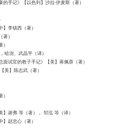
豪的手记》【以色列】沙拉·伊麦斯（著）
）
中】李镇西（著）
（著）
著）
），哈澍、武晶平（译）
总面试官的教子手记》【美】蒋佩蓉（著）
》【美】陈志武（著）
）
著）
】谢弗 等（著）， 邹泓 等（译）
中】赵忠心（著）