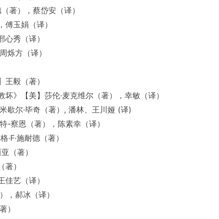
德（著），蔡岱安（译）
，傅玉娟（译）
邢心秀（译）
，周烁方（译）
】王毅（著）
教坏》【美】莎伦·麦克维尔（著），幸敏（译）
歇尔·毕奇（著）, 潘林、王川娅 (译)
特-察恩（著），陈素幸（译）
格·F·施耐德（著）
西亚（著）
（著）
王佳艺（译）
著），郝冰（译）
（著）