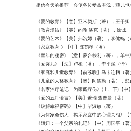
相信今天的推荐，会使各位受益匪浅，菲儿也
《爱的教育》【意】亚米契斯（著）；王干卿
《教育漫话》【英】约翰·洛克（著），徐诚
《爱的艺术》【美】弗洛姆（著），李健鸣（
《家庭教育 》【中】陈鹤琴（著）
《童年的秘密》【意】蒙台梭利（著），单中
《爱弥儿》【法】卢梭（著），李平沤（译）
《家庭和儿童教育》【前苏联】马卡连柯（著
《儿童的人格教育》【奥】阿德勒（著），彭
《名家治疗笔记：为家庭疗伤》(上、下)【中
《爱的五种语言》【美】盖瑞·查普曼（著）
《破解幸福密码》【中】毕淑敏（著）
《为何家会伤人：揭示家庭中的心理真相》【
《妞妞：一个父亲的札记》【中】周国平（著