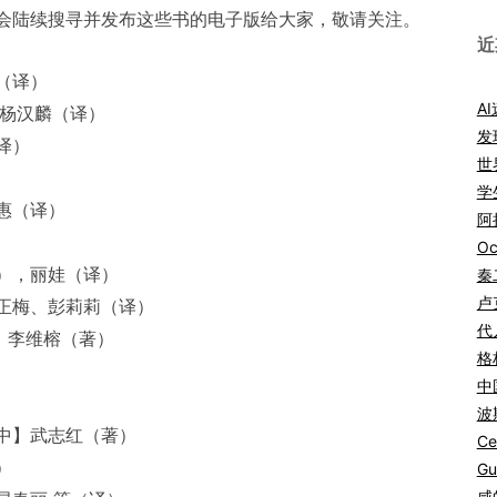
会陆续搜寻并发布这些书的电子版给大家，敬请关注。
近
（译）
A
、杨汉麟（译）
发
译）
世
学
惠（译）
阿拉
Oc
），丽娃（译）
秦
卢
正梅、彭莉莉（译）
代
】李维榕（著）
格
中
波
中】武志红（著）
Ce
）
Gu
咸