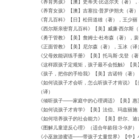
《养育男孩》【澳】史蒂夫·比达尔夫（著）
《养育女孩》【澳】吉塞拉·普罗伊朔夫（著）
《育儿百科》【日】松田道雄（著），王少丽
《西尔斯亲密育儿百科》【美】威廉·西尔斯
《勇于管教》【美】詹姆士·杜布森（著），
《正面管教》【美】尼尔森（著），玉冰（译
《父母效能训练手册》【美】托马斯·戈登（著）
《这样跟孩子定规矩，孩子最不会抵触》【美
《孩子，把你的手给我》【美】吉诺特（著）
《如何说孩子才会听，怎么听孩子才肯说》【美
（译）
《倾听孩子——家庭中的心理调适》【美】惠
《如何说孩子才肯学》【美】法伯、玛兹丽施
《如何培养孩子的社会能力》【美】舒尔、迪
《图解儿童逆反心理》（适合年龄段:3-9岁
《小巫旅游蜜语——带孩子丈量世界》【中】