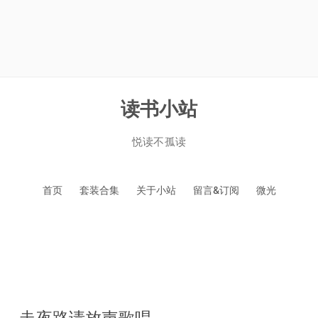
读书小站
悦读不孤读
跳
首页
套装合集
关于小站
留言&订阅
微光
至
正
文