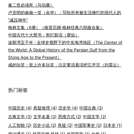
秦二世必须死（马伯庸）
卢克明的偷偷一笑（余华）：写给所有被生活捶打的现代人的
“减压神作”
格林文集（6册）（格雷厄姆·格林经典六部曲合集）
中国古代十大禁书：剪灯新话（瞿佑）
波斯湾五千年 : 全球史视野下的中东海湾地区（The Center of
the World: A Global History of the Persian Gulf from the
Stone Age to the Present）
咸的玩笑：世上许多玩笑，注定要流着泪把它开完（刘震云）
热门标签
中国历史
(4)
悬疑推理
(4)
历史学
(4)
中国古典
(3)
古典文学
(3)
文学名著
(2)
思维方式
(2)
中国文学
(2)
人工智能
(2)
历史小说
(2)
悬疑
(2)
中国军事史
(2)
日本史
(1)
资治通鉴
(1)
格雷厄姆·格林
(1)
外国哲学
(1)
余华
(1)