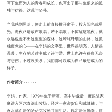
写下生而为人的青春和成长，也写出了那与生俱来的孤
独与彷徨、达观与坚强。
当我感到黑暗，便走上前直接推开窗子，投入阳光或星
光。走夜路请放声歌唱，若不唱歌，不惊醒这黑夜，就
永远也走不出这重重的森林，这崎岖纤细的山路，这孤
独疲惫的心——在李娟的文字里，世界很明亮，人情很
温暖，生存的苦难变成了诗与爱。世上也许有很多无奈
与悲伤，不过没关系，我们都可以成为自己最想成为的
样子。
作者简介 · · · · · ·
李娟，作家。1979年生于新疆。高中毕业后一度跟随家
庭进入阿尔泰深山牧场，经营一家杂货店和裁缝铺，与
逐水草而居的哈萨克牧民共同生活。现定居阿勒泰，供