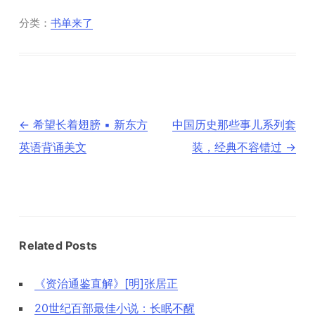
分类：
书单来了
文
←
希望长着翅膀 ▪ 新东方
中国历史那些事儿系列套
章
导
英语背诵美文
装，经典不容错过
→
航
Related Posts
《资治通鉴直解》[明]张居正
20世纪百部最佳小说：长眠不醒