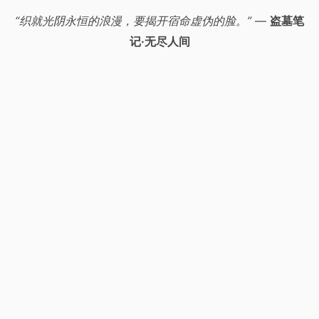
“织就光阴永恒的浪漫，要揭开宿命虚伪的脸。”
—
盗墓笔
记·无尽人间