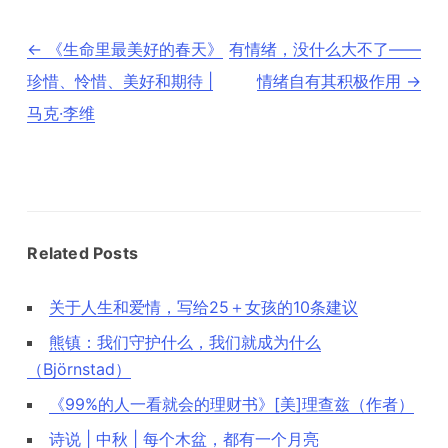
文
←
《生命里最美好的春天》
有情绪，没什么大不了——
章
导
珍惜、怜惜、美好和期待 |
情绪自有其积极作用
→
航
马克·李维
Related Posts
关于人生和爱情，写给25＋女孩的10条建议
熊镇：我们守护什么，我们就成为什么
（Björnstad）
《99%的人一看就会的理财书》[美]理查兹（作者）
诗说 | 中秋 | 每个木盆，都有一个月亮