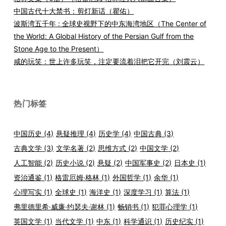
中国古代十大禁书：剪灯新话（瞿佑）
波斯湾五千年 : 全球史视野下的中东海湾地区（The Center of
the World: A Global History of the Persian Gulf from the
Stone Age to the Present）
咸的玩笑：世上许多玩笑，注定要流着泪把它开完（刘震云）
热门标签
中国历史
(4)
悬疑推理
(4)
历史学
(4)
中国古典
(3)
古典文学
(3)
文学名著
(2)
思维方式
(2)
中国文学
(2)
人工智能
(2)
历史小说
(2)
悬疑
(2)
中国军事史
(2)
日本史
(1)
资治通鉴
(1)
格雷厄姆·格林
(1)
外国哲学
(1)
余华
(1)
心理写实
(1)
全球史
(1)
海洋史
(1)
深度学习
(1)
算法
(1)
弗里德里希·威廉·约瑟夫·谢林
(1)
畅销书
(1)
犯罪心理学
(1)
英国文学
(1)
当代文学
(1)
中东
(1)
科学通识
(1)
历史纪实
(1)