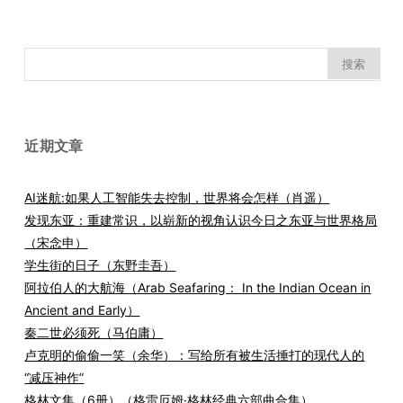
搜
索：
近期文章
AI迷航:如果人工智能失去控制，世界将会怎样（肖遥）
发现东亚：重建常识，以崭新的视角认识今日之东亚与世界格局
（宋念申）
学生街的日子（东野圭吾）
阿拉伯人的大航海（Arab Seafaring： In the Indian Ocean in
Ancient and Early）
秦二世必须死（马伯庸）
卢克明的偷偷一笑（余华）：写给所有被生活捶打的现代人的
“减压神作”
格林文集（6册）（格雷厄姆·格林经典六部曲合集）