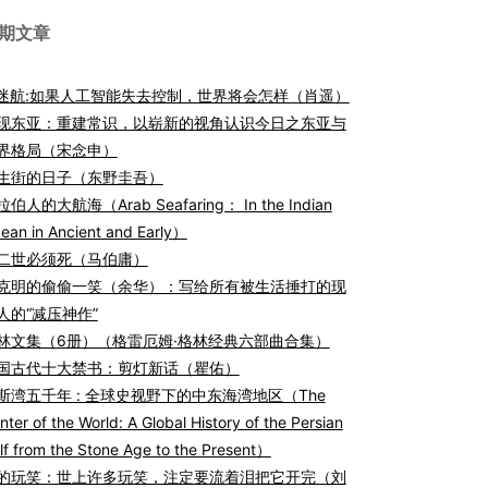
期文章
I迷航:如果人工智能失去控制，世界将会怎样（肖遥）
现东亚：重建常识，以崭新的视角认识今日之东亚与
界格局（宋念申）
生街的日子（东野圭吾）
伯人的大航海（Arab Seafaring： In the Indian
ean in Ancient and Early）
二世必须死（马伯庸）
克明的偷偷一笑（余华）：写给所有被生活捶打的现
人的“减压神作”
林文集（6册）（格雷厄姆·格林经典六部曲合集）
国古代十大禁书：剪灯新话（瞿佑）
斯湾五千年 : 全球史视野下的中东海湾地区（The
nter of the World: A Global History of the Persian
lf from the Stone Age to the Present）
的玩笑：世上许多玩笑，注定要流着泪把它开完（刘