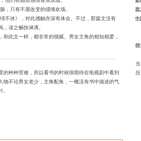
肠，只有不愿改变的缱绻欢场。
西
绵不休》，对此感触亦深有体会。不过，那篇文没有
中
风，读之畅快淋漓。
，和此文一样，都非常的细腻。男女主角的相知相爱，
统
当
的种种苦难，所以看书的时候很期待在电视剧中看到
历
人物不论男女老少，主角配角，一概没有书中描述的气
片。