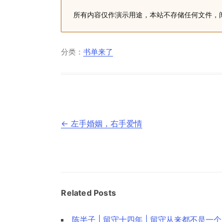
所有内容仅作演示用途，本站不存储任何文件，
分类：
书单来了
文
←
左手婚姻，右手爱情
章
导
航
Related Posts
陈半子 | 留守十四年 | 留守从来都不是一