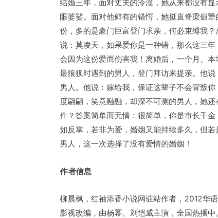
结婚三年，面对丈夫的冷漠，她从来都没有显
眼婆娑。面对他鲜有的错愕，她挺直脊梁倔犟
份，多的是豪门巨富登门求亲，何必束缚我？
说：莫凌天，如果爱你是一种错，那么这三年
会因为这份爱而伤害我！离婚后，一个月。本
最狼狈时遇到的男人，登门拜访来提亲。他说
男人。他说：嫁给我，保证这辈子不会背叛你
度翩翩，笑意融融，却深不可测的男人，她还
件？答案简单而无情：很简单，你是市长千金
如反掌，若非为爱，婚姻又能持续多久，但若
男人，这一次选择了没有爱情的婚姻！
作者信息
柳晨枫，红袖添香小说网驻站作者，2012华
影视改编，由杨幂、刘恺威主演，全国热播中