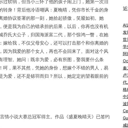
示过软弱，但当小三怀了他的孩子闹上门，她第一次泪
近
的转身！背后他冷语嘲讽：夏晚晴，凭你市长千金的身
离婚协议签署的那一刻，她拾起骄傲，笑靥如初。她
A
，便是我为自己的错承担的后果，以后，你再也没有机
发
城乔氏大公子，归国海派富二代，那个惊鸿一瞥，在她
世
：嫁给我，不仅父母安心，还可以打击那个和你离婚的
学
，因为我爱的那个女人，再也不会回来了。面对这个风
阿拉
有理智。她问：既非为爱，必有所图，娶我要什么条
Oc
！呵，果不其然，凭她的身份，想嫁个不错的男人，易
秦
卢
是为爱，还不是铩羽而归？所以，她定定的望着眼前的
代
格
中
波
Ce
语言情小说大赛总冠军得主。作品《盛夏晚晴天》已签约
Gu
。
咸