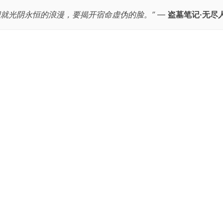
织就光阴永恒的浪漫，要揭开宿命虚伪的脸。”
—
盗墓笔记·无尽
跳
至
正
文