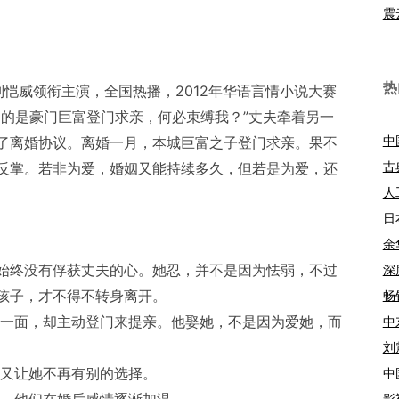
震
热
恺威领衔主演，全国热播，2012年华语言情小说大赛
多的是豪门巨富登门求亲，何必束缚我？”丈夫牵着另一
中
了离婚协议。离婚一月，本城巨富之子登门求亲。果不
古
反掌。若非为爱，婚姻又能持续多久，但若是为爱，还
人
日
余
始终没有俘获丈夫的心。她忍，并不是因为怯弱，不过
深
孩子，才不得不转身离开。
畅
一面，却主动登门来提亲。他娶她，不是因为爱她，而
中
刘
又让她不再有别的选择。
中
，他们在婚后感情逐渐加温。
影