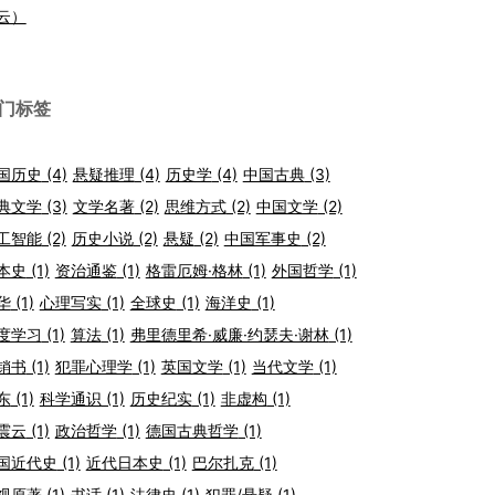
云）
门标签
国历史
(4)
悬疑推理
(4)
历史学
(4)
中国古典
(3)
典文学
(3)
文学名著
(2)
思维方式
(2)
中国文学
(2)
工智能
(2)
历史小说
(2)
悬疑
(2)
中国军事史
(2)
本史
(1)
资治通鉴
(1)
格雷厄姆·格林
(1)
外国哲学
(1)
华
(1)
心理写实
(1)
全球史
(1)
海洋史
(1)
度学习
(1)
算法
(1)
弗里德里希·威廉·约瑟夫·谢林
(1)
销书
(1)
犯罪心理学
(1)
英国文学
(1)
当代文学
(1)
东
(1)
科学通识
(1)
历史纪实
(1)
非虚构
(1)
震云
(1)
政治哲学
(1)
德国古典哲学
(1)
国近代史
(1)
近代日本史
(1)
巴尔扎克
(1)
视原著
(1)
书话
(1)
法律史
(1)
犯罪/悬疑
(1)