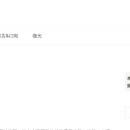
留言&订阅
微光
搜
索