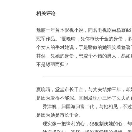
相关评论
魅丽十年首本影视小说，同名电视剧由杨幂&刘
冠军作品。“夏晚晴，凭你市长千金的身份，
个女人的手对她说，于是骄傲的她强笑着签署
其然，凭她的身份，想嫁个不错的男人，易如
不是铩羽而归？
夏晚晴，堂堂市长千金，与丈夫结婚三年，却
是因为爱得不够深。直到发现小三怀了丈夫的
乔津帆，归国海归富二代，与她相见，不过
是因为她是市长千金。
现实像一把锋利的心，狠狠割伤她的心，却
她选择妥协，选择一场没有爱情的婚姻。但