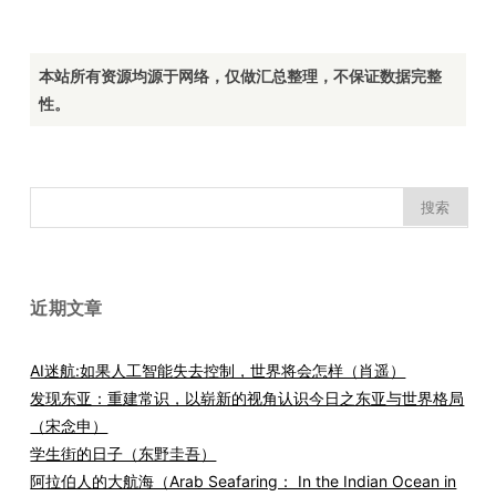
本站所有资源均源于网络，仅做汇总整理，不保证数据完整
性。
搜
索：
近期文章
AI迷航:如果人工智能失去控制，世界将会怎样（肖遥）
发现东亚：重建常识，以崭新的视角认识今日之东亚与世界格局
（宋念申）
学生街的日子（东野圭吾）
阿拉伯人的大航海（Arab Seafaring： In the Indian Ocean in