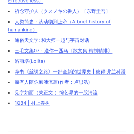
Effectiveness）
祈念守护人（クスノキの番人）〔东野圭吾〕
人类简史：从动物到上帝（A brief history of
humankind）
通俗天文学: 和大师一起与宇宙对话
三毛文集07：送你一匹马〔散文集·精制精排〕
洛丽塔(Lolita)
荐书《丝绸之路》一部全新的世界史 | 彼得·弗兰科潘
愿有人陪你颠沛流离(作者：卢思浩)
见字如面（关正文 ）综艺界的一股清流
1Q84 | 村上春树