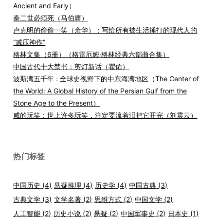
Ancient and Early）
秦二世必须死（马伯庸）
卢克明的偷偷一笑（余华）：写给所有被生活捶打的现代人的
“减压神作”
格林文集（6册）（格雷厄姆·格林经典六部曲合集）
中国古代十大禁书：剪灯新话（瞿佑）
波斯湾五千年 : 全球史视野下的中东海湾地区（The Center of
the World: A Global History of the Persian Gulf from the
Stone Age to the Present）
咸的玩笑：世上许多玩笑，注定要流着泪把它开完（刘震云）
热门标签
中国历史
(4)
悬疑推理
(4)
历史学
(4)
中国古典
(3)
古典文学
(3)
文学名著
(2)
思维方式
(2)
中国文学
(2)
人工智能
(2)
历史小说
(2)
悬疑
(2)
中国军事史
(2)
日本史
(1)