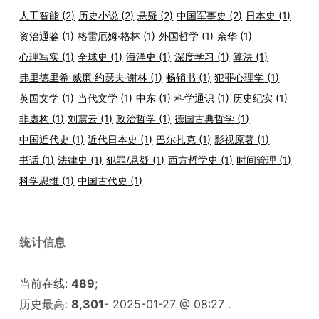
人工智能
(2)
历史小说
(2)
悬疑
(2)
中国军事史
(2)
日本史
(1)
资治通鉴
(1)
格雷厄姆·格林
(1)
外国哲学
(1)
余华
(1)
心理写实
(1)
全球史
(1)
海洋史
(1)
深度学习
(1)
算法
(1)
弗里德里希·威廉·约瑟夫·谢林
(1)
畅销书
(1)
犯罪心理学
(1)
英国文学
(1)
当代文学
(1)
中东
(1)
科学通识
(1)
历史纪实
(1)
非虚构
(1)
刘震云
(1)
政治哲学
(1)
德国古典哲学
(1)
中国近代史
(1)
近代日本史
(1)
巴尔扎克
(1)
影视原著
(1)
书话
(1)
法律史
(1)
犯罪/悬疑
(1)
西方哲学史
(1)
时间管理
(1)
科学思维
(1)
中国古代史
(1)
统计信息
当前在线:
489
;
历史最高:
8,301
- 2025-01-27 @ 08:27 .