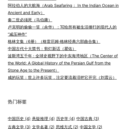
阿拉伯人的大航海（Arab Seafaring： In the Indian Ocean in
Ancient and Early）
秦二世必须死（马伯庸）
卢克明的偷偷一笑（余华）：写给所有被生活捶打的现代人的
“减压神作”
格林文集（6册）（格雷厄姆·格林经典六部曲合集）
中国古代十大禁书：剪灯新话（瞿佑）
波斯湾五千年 : 全球史视野下的中东海湾地区（The Center of
the World: A Global History of the Persian Gulf from the
Stone Age to the Present）
咸的玩笑：世上许多玩笑，注定要流着泪把它开完（刘震云）
热门标签
中国历史
(4)
悬疑推理
(4)
历史学
(4)
中国古典
(3)
古典文学
(3)
文学名著
(2)
思维方式
(2)
中国文学
(2)