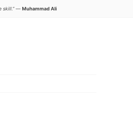
skill.”
—
Muhammad Ali