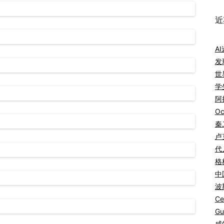
近
A
发
世
学
阿拉
Oc
秦
卢
代
格
中
波
Ce
Gu
咸