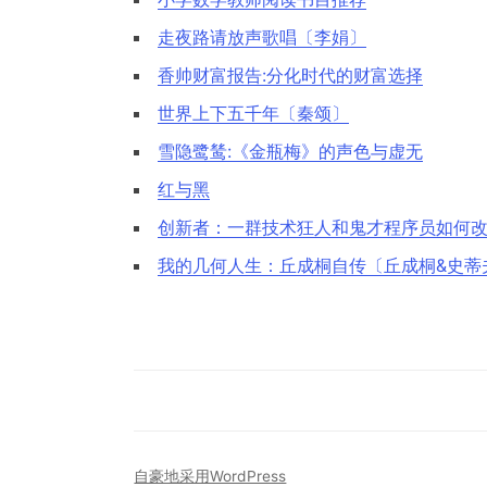
走夜路请放声歌唱〔李娟〕
香帅财富报告:分化时代的财富选择
世界上下五千年〔秦颂〕
雪隐鹭鸶:《金瓶梅》的声色与虚无
红与黑
创新者：一群技术狂人和鬼才程序员如何改
我的几何人生：丘成桐自传〔丘成桐&史蒂
自豪地采用WordPress