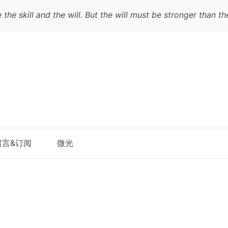
e skill and the will. But the will must be stronger than the 
跳
留言&订阅
微光
至
正
文