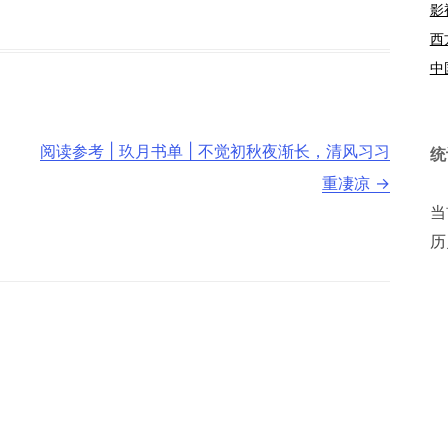
影
西
中
阅读参考 | 玖月书单 | 不觉初秋夜渐长，清风习习
统
重凄凉
→
当
历