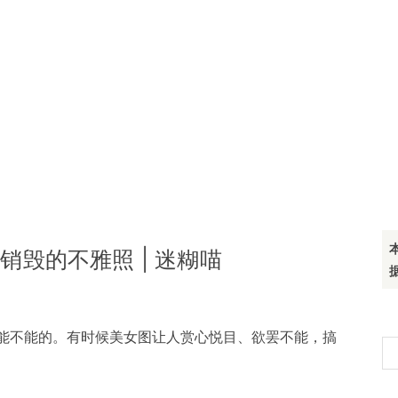
销毁的不雅照 | 迷糊喵
能不能的。有时候美女图让人赏心悦目、欲罢不能，搞
搜
索