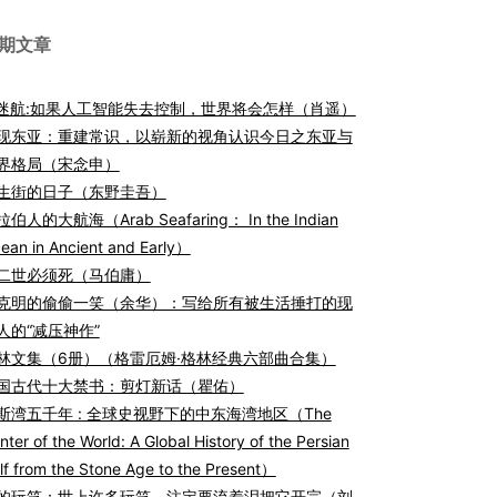
期文章
I迷航:如果人工智能失去控制，世界将会怎样（肖遥）
现东亚：重建常识，以崭新的视角认识今日之东亚与
界格局（宋念申）
生街的日子（东野圭吾）
伯人的大航海（Arab Seafaring： In the Indian
ean in Ancient and Early）
二世必须死（马伯庸）
克明的偷偷一笑（余华）：写给所有被生活捶打的现
人的“减压神作”
林文集（6册）（格雷厄姆·格林经典六部曲合集）
国古代十大禁书：剪灯新话（瞿佑）
斯湾五千年 : 全球史视野下的中东海湾地区（The
nter of the World: A Global History of the Persian
lf from the Stone Age to the Present）
的玩笑：世上许多玩笑，注定要流着泪把它开完（刘