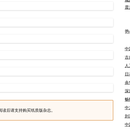
震
热
中
古
人
日
余
深
畅
中
阅读后请支持购买纸质版杂志。
刘
中