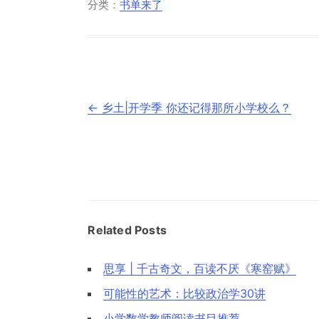
分类：
书单来了
文
←
乡土|开学季 你还记得那所小学校么？
章
导
航
Related Posts
思享 | 千古奇文，百读不厌《寒窑赋》
可能性的艺术：比较政治学30讲
小学数学教师阅读书目推荐