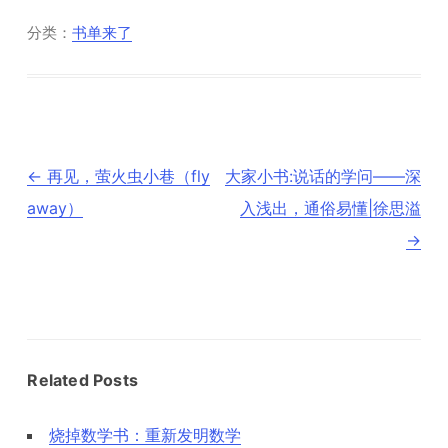
分类：
书单来了
文
←
再见，萤火虫小巷（fly
大家小书:说话的学问——深
章
导
away）
入浅出，通俗易懂|徐思溢
航
→
Related Posts
烧掉数学书：重新发明数学