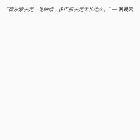
“荷尔蒙决定一见钟情，多巴胺决定天长地久。”
—
网易云