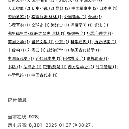
人工智能
(2)
历史小说
(2)
悬疑
(2)
中国军事史
(2)
日本史
(1)
资治通鉴
(1)
格雷厄姆·格林
(1)
外国哲学
(1)
余华
(1)
心理写实
(1)
全球史
(1)
海洋史
(1)
深度学习
(1)
算法
(1)
弗里德里希·威廉·约瑟夫·谢林
(1)
畅销书
(1)
犯罪心理学
(1)
英国文学
(1)
当代文学
(1)
中东
(1)
科学通识
(1)
历史纪实
(1)
非虚构
(1)
刘震云
(1)
政治哲学
(1)
德国古典哲学
(1)
中国近代史
(1)
近代日本史
(1)
巴尔扎克
(1)
影视原著
(1)
书话
(1)
法律史
(1)
犯罪/悬疑
(1)
西方哲学史
(1)
时间管理
(1)
科学思维
(1)
中国古代史
(1)
统计信息
当前在线:
928
;
历史最高:
8,301
- 2025-01-27 @ 08:27 .