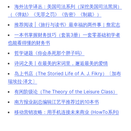
海外法学译丛：美国司法系列（深挖美国司法黑洞）
（《弹劾》《无罪之罚》《告密》《制裁》）
推荐阅读 |《旅行与读书》最幸福的两件事｜詹宏志
一本书掌握财务技巧（套装3册）一套零基础初学者
也能看得懂的财务书
哲学谜题《你会杀死那个胖子吗》
诗词之美丨在最美的宋词里，邂逅最美的爱情
岛上书店（The Storied Life of A. J. Fikry）〔加布
瑞埃拉·泽文〕
有闲阶级论（The Theory of the Leisure Class）
南方报业副总编辑江艺平推荐过的10本书
移动营销攻略：用手机连接未来商业 (HowTo系列)