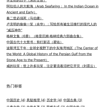
学生街的日子（东野圭吾）
阿拉伯人的大航海（Arab Seafaring： In the Indian Ocean in
Ancient and Early）
秦二世必须死（马伯庸）
卢克明的偷偷一笑（余华）：写给所有被生活捶打的现代人的
“减压神作”
格林文集（6册）（格雷厄姆·格林经典六部曲合集）
中国古代十大禁书：剪灯新话（瞿佑）
波斯湾五千年 : 全球史视野下的中东海湾地区（The Center of
the World: A Global History of the Persian Gulf from the
Stone Age to the Present）
咸的玩笑：世上许多玩笑，注定要流着泪把它开完（刘震云）
热门标签
中国历史
(4)
悬疑推理
(4)
历史学
(4)
中国古典
(3)
古典文学
(3)
文学名著
(2)
思维方式
(2)
中国文学
(2)