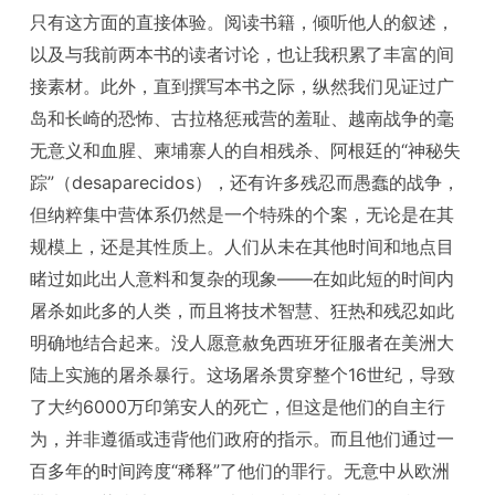
只有这方面的直接体验。阅读书籍，倾听他人的叙述，
以及与我前两本书的读者讨论，也让我积累了丰富的间
接素材。此外，直到撰写本书之际，纵然我们见证过广
岛和长崎的恐怖、古拉格惩戒营的羞耻、越南战争的毫
无意义和血腥、柬埔寨人的自相残杀、阿根廷的“神秘失
踪”（desaparecidos），还有许多残忍而愚蠢的战争，
但纳粹集中营体系仍然是一个特殊的个案，无论是在其
规模上，还是其性质上。人们从未在其他时间和地点目
睹过如此出人意料和复杂的现象——在如此短的时间内
屠杀如此多的人类，而且将技术智慧、狂热和残忍如此
明确地结合起来。没人愿意赦免西班牙征服者在美洲大
陆上实施的屠杀暴行。这场屠杀贯穿整个16世纪，导致
了大约6000万印第安人的死亡，但这是他们的自主行
为，并非遵循或违背他们政府的指示。而且他们通过一
百多年的时间跨度“稀释”了他们的罪行。无意中从欧洲