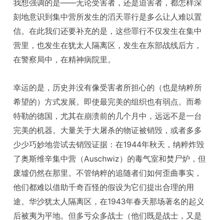
我想强调的是——无论受害者，还是迫害者，都怎样深
刻地意识到集中营所发生的滔天罪行是多么让人难以置
信。在此我们还要补充的是，这些罪行不仅发生在集中
营里，也发生在犹太人隔离区，发生在东部战线后方，
在警察局中，在精神病院里。
幸运的是，历史并没有像受害者所担心的（也是纳粹所
希望的）方式发展。即使最完美的组织也有弱点。而希
特勒的德国，尤其在崩溃前的几个月中，远远不是一台
完美的机器。大量关于大屠杀的物证被销毁，或者多多
少少巧妙地尝试去销毁证据：在1944年秋天，纳粹炸毁
了奥斯维辛集中营（Auschwiz）的毒气室和焚尸炉，但
废墟仍然在那里。不管纳粹的追随者们如何歪曲事实，
他们都难以借助千奇百怪的假设为它们提出合理的用
途。华沙犹太人隔离区，在1943年春天那场著名的起义
后被夷为平地。但多亏众多战士（他们既是战士，又是