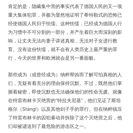
肯定的是，隐瞒集中营的事实代表了德国人民的又一项
重大集体犯罪，并极为显然地证明了希特勒式的恐怖已
经使德国人民归于怯懦。这种怯懦，已经成为德国人行
为习惯中不可分割的一部分，并产生着巨大而深刻的影
响，让丈夫无法向妻子讲述真相，无法对子女进行教
育。没有这份怯懦，就不会有人类历史上最严重的罪
行，今天的世界和欧洲就会是另一番面貌。
那些成为（或曾经成为）纳粹帮凶而了解可怕真相的人
们，无疑有着充分的理由保持沉默。不过，既然他们掌
握着秘密，即使沉默也无法确保他们的性命无虞。就像
在特雷布林卡灭绝营的“特拉夫尼基”，他们见证了斯坦
格尔（Stangl）以及其他刽子手的罪行。但在纳粹镇压
了特雷布林卡的囚犯暴动并拆除了这个灭绝营之后，他
们却被谴送到了最危险的游击区之一。