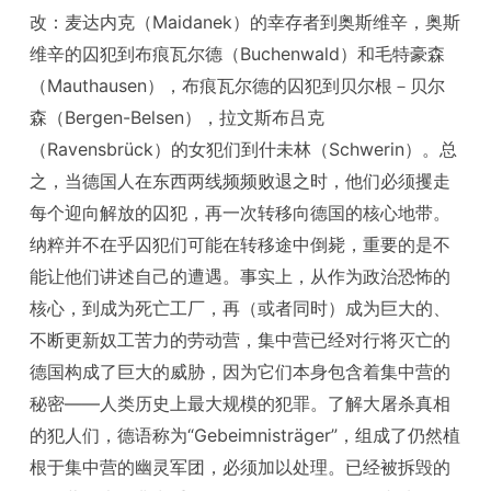
改：麦达内克（Maidanek）的幸存者到奥斯维辛，奥斯
维辛的囚犯到布痕瓦尔德（Buchenwald）和毛特豪森
（Mauthausen），布痕瓦尔德的囚犯到贝尔根－贝尔
森（Bergen-Belsen），拉文斯布吕克
（Ravensbrück）的女犯们到什未林（Schwerin）。总
之，当德国人在东西两线频频败退之时，他们必须攫走
每个迎向解放的囚犯，再一次转移向德国的核心地带。
纳粹并不在乎囚犯们可能在转移途中倒毙，重要的是不
能让他们讲述自己的遭遇。事实上，从作为政治恐怖的
核心，到成为死亡工厂，再（或者同时）成为巨大的、
不断更新奴工苦力的劳动营，集中营已经对行将灭亡的
德国构成了巨大的威胁，因为它们本身包含着集中营的
秘密——人类历史上最大规模的犯罪。了解大屠杀真相
的犯人们，德语称为“Gebeimnisträger”，组成了仍然植
根于集中营的幽灵军团，必须加以处理。已经被拆毁的