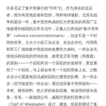
许多见证了集中营暴行的“平民”们，作为潜在的见证
者，因为有意地忽视和恐惧，同样保持缄默。尤其在战
争的最后一年，集中营所构成的巨大而复杂的系统广泛
地渗透到德国的日常生活中，正像人们所说的“集中营世
界”（univers concentrationnaire），但这不是一个封
闭的世界。大大小小的工业企业、农业合作社、代理商
和军工厂借助集中营提供的免费劳力渔利。一些企业无
情地压榨囚犯的劳动价值，接受党卫军冷酷（而愚蠢）
的原则——一个囚犯和另一个囚犯的价值相等，要是累
死了一个囚犯，马上就会有另一个囚犯替换上去。少数
企业小心翼翼地尝试减轻囚犯们遭受的折磨。另一些企
业（也可能是同一些企业）通过供应集中营而获利——
木材、建筑材料、犯人穿的条纹囚服、做汤用的脱水蔬
菜，等等。一家德国公司，威斯巴登的托普弗公司
（Topf of Wiesbaden）设计、建造、组装和测试了集