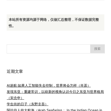
本站所有资源均源于网络，仅做汇总整理，不保证数据完整
性。
搜
索：
近期文章
AI迷航:如果人工智能失去控制，世界将会怎样（肖遥）
发现东亚：重建常识，以崭新的视角认识今日之东亚与世界格局
（宋念申）
学生街的日子（东野圭吾）
阿拉伯人的大航海（Arab Seafaring： In the Indian Ocean in