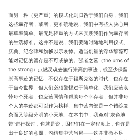
而另一种（更严重）的模式化则归咎于我们自身，我们
这些幸存者，或者，更准确地说，我们中有些人决心用
最草率简单、最无足轻重的方式来实践我们作为幸存者
的生活标准。这并不是说，我们要随时随地利用仪式、
庆典、纪念碑和旗帜以示哀悼。适当剂量的浮华辞藻可
能对记忆的留存是不可或缺的。强者之墓（the urns of
the strong）点燃灵魂去施行崇高的事迹，或至少保留
崇高事迹的记忆，不仅存在于福斯克洛的时代，也存在
于当今世界。但人们必须警惕过于简单化。我们应该哀
悼每个死者，也应该同情和帮助每个幸存者，但并非每
个人的事迹都可以作为榜样。集中营内部是一个错综复
杂而又等级分明的小天地。在本书中，我会对“灰色地
带”进行探讨，也就是说，囚犯们在一定程度上，也许是
出于良好的意愿，勾结集中营当局——这并非微不足