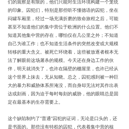
们的观察是有限的，他们只能对生活环境构建一个笼统
的印象。囚犯们，特别是那些听不懂德语的囚犯，坐在
闷罐车厢里，经过一场充满折磨的致命旅程之后，可能
甚至不知道他们的集中营位于欧洲的什么位置。他们不
知道其他集中营的存在，哪怕仅在几公里之外；不知道
自己为谁工作；也不知道生活条件的突然改变或大规模
转移的重大含义。被死亡环绕着，这些被放逐者根本无
法了解眼前这场屠杀的规模。今天还在身边工作的伙
伴，明天就消失了，也许在隔壁的棚屋里，也许已经从
这个世界上抹去，无从知晓。总之，囚犯感到被一种巨
大的暴力和威胁体系所淹没，而自身却无法对其作出表
达或刻画，因为迫于每时每刻的威胁，他的眼睛总是固
定在最基本的生存需要上。
这个缺陷制约了“普通”囚犯的证词，无论是口头的，还
是书面的。那些没有特权的囚犯，代表着集中营的核