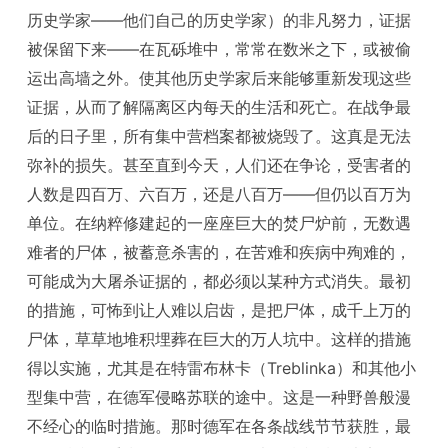
历史学家——他们自己的历史学家）的非凡努力，证据
被保留下来——在瓦砾堆中，常常在数米之下，或被偷
运出高墙之外。使其他历史学家后来能够重新发现这些
证据，从而了解隔离区内每天的生活和死亡。在战争最
后的日子里，所有集中营档案都被烧毁了。这真是无法
弥补的损失。甚至直到今天，人们还在争论，受害者的
人数是四百万、六百万，还是八百万——但仍以百万为
单位。在纳粹修建起的一座座巨大的焚尸炉前，无数遇
难者的尸体，被蓄意杀害的，在苦难和疾病中殉难的，
可能成为大屠杀证据的，都必须以某种方式消失。最初
的措施，可怖到让人难以启齿，是把尸体，成千上万的
尸体，草草地堆积埋葬在巨大的万人坑中。这样的措施
得以实施，尤其是在特雷布林卡（Treblinka）和其他小
型集中营，在德军侵略苏联的途中。这是一种野兽般漫
不经心的临时措施。那时德军在各条战线节节获胜，最