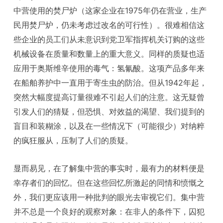
中营使用的焚尸炉（这家企业在1975年仍在营业，生产
民用焚尸炉，仍未考虑过改名的可行性）。很难相信这
些企业的员工们从未意识到党卫军指挥机关订购的这些
机械设备在质量和数量上的重大意义。同样的质疑也适
应用于奥斯维辛使用的毒气：氢氰酸。这项产品多年来
在船舶养护中一直用于寄生虫的防治。但从1942年起，
突然大幅度提高订量很难不引起人们的注意。这无疑曾
引发人们的猜疑，但恐惧、对效益的渴望、我们提到的
盲目和装糊涂，以及在一些情况下（可能很少）对纳粹
的疯狂服从，压制了人们的质疑。
显而易见，在了解集中营的事实时，最有力的材料便是
幸存者们的回忆。但在这些回忆所激起的同情和愤慨之
外，我们更应该用一种批判的眼光去审视它们。集中营
并不总是一个良好的观察对象：在非人的条件下，囚犯