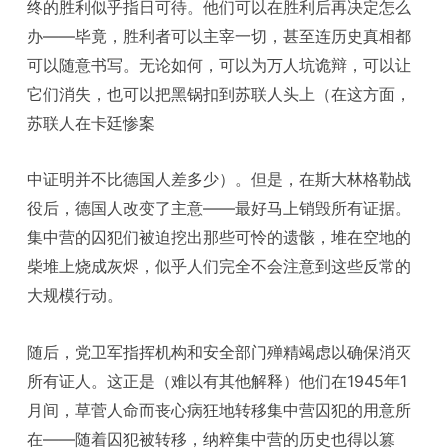
终的胜利似乎指日可待。他们可以在胜利后再决定怎么
办——毕竟，胜利者可以主宰一切，甚至连历史真相都
可以随意书写。无论如何，可以为万人坑诡辩，可以让
它们消失，也可以把黑锅扣到苏联人头上（在这方面，
苏联人在卡廷惨案
中证明并不比德国人差多少）。但是，在斯大林格勒战
役后，德国人改变了主意——最好马上销毁所有证据。
集中营的囚犯们被迫挖出那些可怜的遗骸，堆在空地的
柴堆上烧成灰烬，似乎人们完全不会注意到这些反常的
大规模行动。
随后，党卫军指挥机构和安全部门殚精竭虑以确保消灭
所有证人。这正是（难以有其他解释）他们在1945年1
月间，草菅人命而丧心病狂地转移集中营囚犯的用意所
在——随着囚犯被转移，纳粹集中营的历史也得以篡