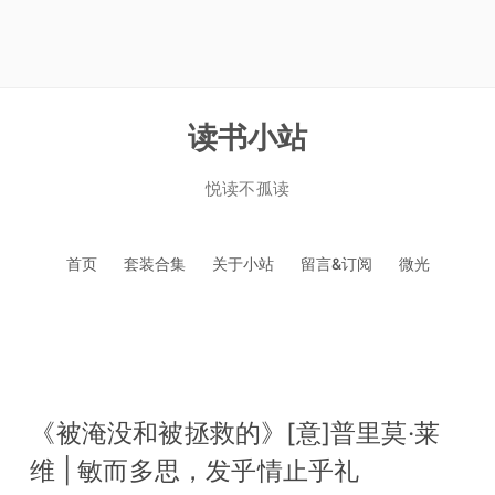
读书小站
悦读不孤读
跳
首页
套装合集
关于小站
留言&订阅
微光
至
正
文
《被淹没和被拯救的》[意]普里莫·莱
维 | 敏而多思，发乎情止乎礼