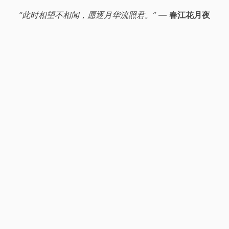
“此时相望不相闻，愿逐月华流照君。”
—
春江花月夜