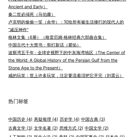
Ancient and Early）
秦二世必须死（马伯庸）
卢克明的偷偷一笑（余华）：写给所有被生活捶打的现代人的
“减压神作”
格林文集（6册）（格雷厄姆·格林经典六部曲合集）
中国古代十大禁书：剪灯新话（瞿佑）
波斯湾五千年 : 全球史视野下的中东海湾地区（The Center of
the World: A Global History of the Persian Gulf from the
Stone Age to the Present）
咸的玩笑：世上许多玩笑，注定要流着泪把它开完（刘震云）
热门标签
中国历史
(4)
悬疑推理
(4)
历史学
(4)
中国古典
(3)
古典文学
(3)
文学名著
(2)
思维方式
(2)
中国文学
(2)
人工智能
(2)
历史小说
(2)
悬疑
(2)
中国军事史
(2)
日本史
(1)