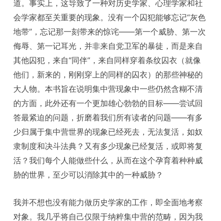
道。事实上，这导致了一种对历史学家、心理学家和社
会学家都至关重要的现象。没有一个囚犯能够忘记“灰色
地带”，忘记那一刻带来的惊诧——第一个威胁、第一次
侮辱、第一记耳光，并非来自党卫军的暴徒，而是来自
其他囚犯，来自“同伴”，来自同样穿着条纹囚衣（就像
他们，新来的，刚刚穿上的同样的囚衣）的那些神秘的
大人物。本书旨在说明集中营现象中一些仍然含糊不清
的方面，此外还有一个更加雄心勃勃的目标——尝试回
答最紧迫的问题，折磨着我们所有读者的问题——有多
少归属于集中营世界的现象已经死去，无法复活，如奴
隶制度和决斗法典？又有多少现象已经复活，或即将复
活？我们每个人能做些什么，从而在这个孕育着种种威
胁的世界，至少可以消除其中的一种威胁？
我并不想也没有能力做历史学家的工作，即全面地考察
对象。我几乎将自己仅限于纳粹集中营的范畴，因为我