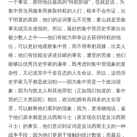
一个事实，那些地位最高的“特权阶级”，也就是说，为
集中营当局服务而换取特权的人们，根本不会作证，出
于明显的原因，他们的证词要么不完整，要么就是歪曲
事实或完全虚假的。所以，最好的集中营历史学家出自
极少数人之中——他们有能力和幸运去获得特权的地
位，可以更好地观察集中营，而不用卑躬屈膝，出卖人
格；他们有技能去讲述目睹的事实，遭受的苦难；他们
能够以优秀历史学家的谦卑，既考虑到集中营现象的复
杂性，又记述其中千姿百态的人生命运。所以，这些历
史学家几乎都是政治犯——因为集中营是一个政治现
象；因为与犹太人和其他罪犯（正如我们知道的，集中
营的三大类囚犯）相比，政治犯拥有高得多的文化背
景，可以解释他们看到的现象；因为，更准确地说，鉴
于他们原本都是反法西斯斗士（甚至现在仍是反法西斯
斗士）的事实，他们意识到证词是反法西斯主义的一种
战争手段；因为他们更易于接触到统计数据；而最后，