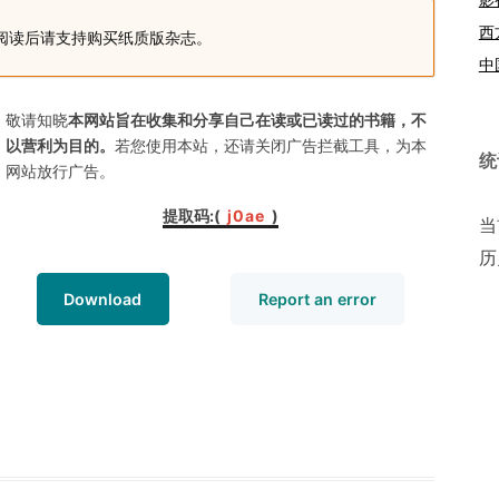
西
阅读后请支持购买纸质版杂志。
中
敬请知晓
本网站旨在收集和分享自己在读或已读过的书籍，不
以营利为目的。
若您使用本站，还请关闭广告拦截工具，为本
统
网站放行广告。
提取码:(
j0ae
)
当
历
Download
Report an error