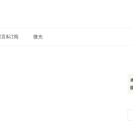
留言&订阅
微光
搜
索