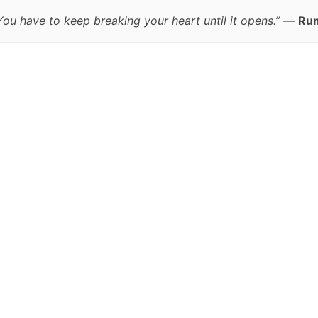
You have to keep breaking your heart until it opens.”
—
Ru
跳
至
正
文