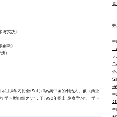
震
热
术与实践》
中
续创新》
古
2册）
人
日
余
深
畅
国际组织学习协会(SoL)和索奥中国的创始人。被《商业
中
学习型组织之父”，于1990年提出“终身学习”、“学习
刘
中
影