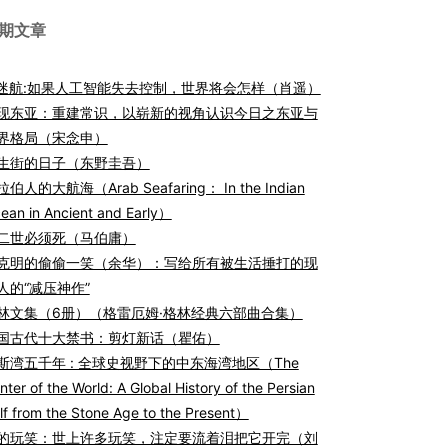
期文章
I迷航:如果人工智能失去控制，世界将会怎样（肖遥）
现东亚：重建常识，以崭新的视角认识今日之东亚与
界格局（宋念申）
生街的日子（东野圭吾）
伯人的大航海（Arab Seafaring： In the Indian
ean in Ancient and Early）
二世必须死（马伯庸）
克明的偷偷一笑（余华）：写给所有被生活捶打的现
人的“减压神作”
林文集（6册）（格雷厄姆·格林经典六部曲合集）
国古代十大禁书：剪灯新话（瞿佑）
斯湾五千年 : 全球史视野下的中东海湾地区（The
nter of the World: A Global History of the Persian
lf from the Stone Age to the Present）
的玩笑：世上许多玩笑，注定要流着泪把它开完（刘