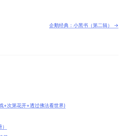
企鹅经典：小黑书（第二辑）
→
戏+次第花开+透过佛法看世界)
册）