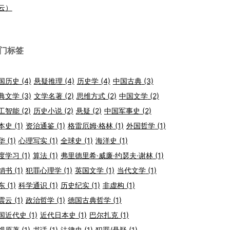
云）
门标签
国历史
(4)
悬疑推理
(4)
历史学
(4)
中国古典
(3)
典文学
(3)
文学名著
(2)
思维方式
(2)
中国文学
(2)
工智能
(2)
历史小说
(2)
悬疑
(2)
中国军事史
(2)
本史
(1)
资治通鉴
(1)
格雷厄姆·格林
(1)
外国哲学
(1)
华
(1)
心理写实
(1)
全球史
(1)
海洋史
(1)
度学习
(1)
算法
(1)
弗里德里希·威廉·约瑟夫·谢林
(1)
销书
(1)
犯罪心理学
(1)
英国文学
(1)
当代文学
(1)
东
(1)
科学通识
(1)
历史纪实
(1)
非虚构
(1)
震云
(1)
政治哲学
(1)
德国古典哲学
(1)
国近代史
(1)
近代日本史
(1)
巴尔扎克
(1)
视原著
(1)
书话
(1)
法律史
(1)
犯罪/悬疑
(1)