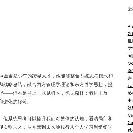
近
A
发
世
学
阿拉
Oc
秦
彼得•圣吉是少有的跨界人才，他能够整合系统思考模式和
卢
和战略总结，融合西方管理学理论和东方哲学思想，提
代
得——但不是马上；既见树木，也见森林；看见正反
格
中
和进化的修炼。
波
Ce
，但系统思考可以提升我们对整体的认知，看清局部和
Gu
现实到未来，从实际到未来地践行从个人学习到组织学
咸