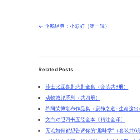
文
←
企鹅经典：小彩虹（第一辑）
章
导
航
Related Posts
莎士比亚喜剧悲剧全集（套装共6册）
动物城邦系列（共四册）
希阿荣博堪布作品集（寂静之道+生命这出
文白对照四书五经全本〔精注全译〕
无论如何都想告诉你的“趣味学”（套装共6