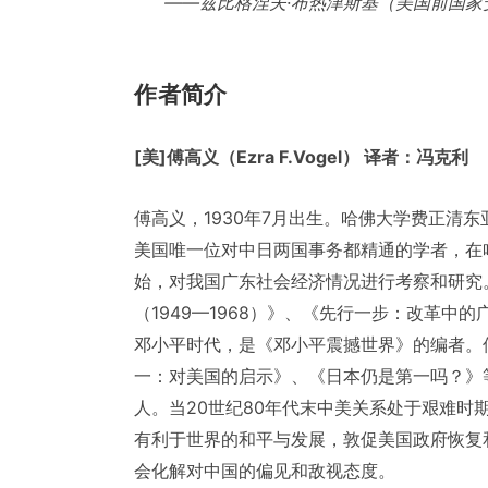
——兹比格涅夫·布热津斯基（美国前国家
作者简介
[
美
]傅高义（Ezra F.Vogel） 译者：冯克利
傅高义，1930年7月出生。哈佛大学费正清
美国唯一位对中日两国事务都精通的学者，在哈
始，对我国广东社会经济情况进行考察和研究
（1949—1968）》、《先行一步：改革
邓小平时代，是《邓小平震撼世界》的编者。
一：对美国的启示》、《日本仍是第一吗？》
人。当20世纪80年代末中美关系处于艰难
有利于世界的和平与发展，敦促美国政府恢复
会化解对中国的偏见和敌视态度。