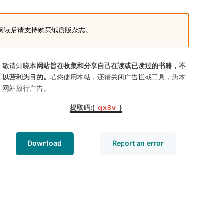
阅读后请支持购买纸质版杂志。
敬请知晓
本网站旨在收集和分享自己在读或已读过的书籍，不
以营利为目的。
若您使用本站，还请关闭广告拦截工具，为本
网站放行广告。
提取码:(
qx8v
)
Download
Report an error