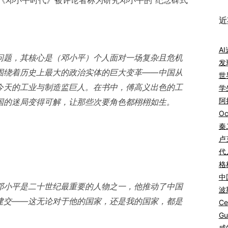
《邓小平时代》被评论者称为研究邓小平的“纪念碑式”
近
A
问题，其核心是（邓小平）个人面对一场复杂且危机
发
围绕着历史上最大的政治实体的巨大变革——中国从
世
今天的工业与制造监巨人。在书中，傅高义出色的工
学
阿拉
国的迷局变得可解，让那些次要角色都栩栩如生。
Oc
秦
）
卢
代
格
中
邓小平是二十世纪最重要的人物之一，他推动了中国
波
建交——这无论对于他的国家，还是我的国家，都是
Ce
Gu
咸