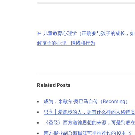
文
←
儿童教育心理学（正确参与孩子的成长，如
章
导
解孩子的心理、情绪和行为
航
Related Posts
成为：米歇尔·奥巴马自传（Becoming）
思享 | 爱跑步的人，拥有什么样的人格特
《圣经》西方道德思想的来源，可是到底
南方报业副总编辑江艺平推荐过的10本书