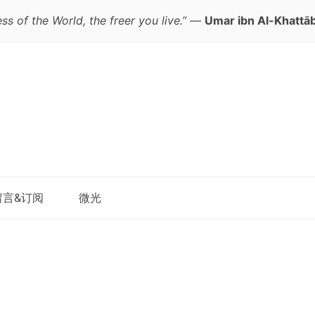
ess of the World, the freer you live.”
—
Umar ibn Al-Khattāb
跳
留言&订阅
微光
至
正
文