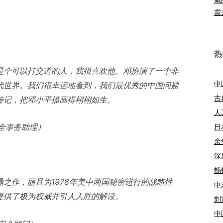
震
热
是个可以打交道的人，我很喜欢他。邓扮演了一个非
中
代世界。我们很幸运地看到，我们最优秀的中国问题
古
传记，把邓小平描画得栩栩如生。
人
全事务助理）
日
余
深
畅
之作，丽且为1978年美中两国秘密进行的战略性
中
提供了极为权威并引人入胜的解读。
刘
中