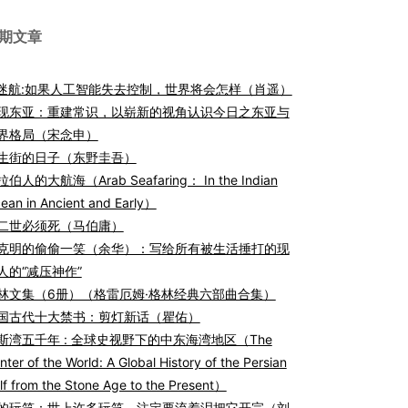
期文章
I迷航:如果人工智能失去控制，世界将会怎样（肖遥）
现东亚：重建常识，以崭新的视角认识今日之东亚与
界格局（宋念申）
生街的日子（东野圭吾）
伯人的大航海（Arab Seafaring： In the Indian
ean in Ancient and Early）
二世必须死（马伯庸）
克明的偷偷一笑（余华）：写给所有被生活捶打的现
人的“减压神作”
林文集（6册）（格雷厄姆·格林经典六部曲合集）
国古代十大禁书：剪灯新话（瞿佑）
斯湾五千年 : 全球史视野下的中东海湾地区（The
nter of the World: A Global History of the Persian
lf from the Stone Age to the Present）
的玩笑：世上许多玩笑，注定要流着泪把它开完（刘