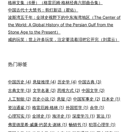
格林文集（6册）（格雷厄姆·格林经典六部曲合集）
中国古代十大禁书：剪灯新话（瞿佑）
波斯湾五千年 : 全球史视野下的中东海湾地区（The Center of
the World: A Global History of the Persian Gulf from the
Stone Age to the Present）
咸的玩笑：世上许多玩笑，注定要流着泪把它开完（刘震云）
热门标签
中国历史
(4)
悬疑推理
(4)
历史学
(4)
中国古典
(3)
古典文学
(3)
文学名著
(2)
思维方式
(2)
中国文学
(2)
人工智能
(2)
历史小说
(2)
悬疑
(2)
中国军事史
(2)
日本史
(1)
资治通鉴
(1)
格雷厄姆·格林
(1)
外国哲学
(1)
余华
(1)
心理写实
(1)
全球史
(1)
海洋史
(1)
深度学习
(1)
算法
(1)
弗里德里希·威廉·约瑟夫·谢林
(1)
畅销书
(1)
犯罪心理学
(1)