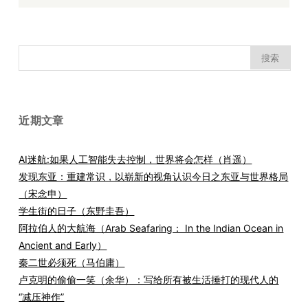
搜
索：
近期文章
AI迷航:如果人工智能失去控制，世界将会怎样（肖遥）
发现东亚：重建常识，以崭新的视角认识今日之东亚与世界格局
（宋念申）
学生街的日子（东野圭吾）
阿拉伯人的大航海（Arab Seafaring： In the Indian Ocean in
Ancient and Early）
秦二世必须死（马伯庸）
卢克明的偷偷一笑（余华）：写给所有被生活捶打的现代人的
“减压神作”