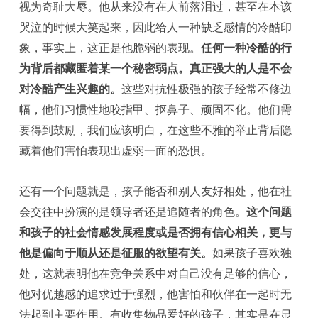
视为奇耻大辱。他从来没有在人前落泪过，甚至在本该
哭泣的时候大笑起来，因此给人一种缺乏感情的冷酷印
象，事实上，这正是他脆弱的表现。
任何一种冷酷的行
为背后都藏匿着某一个秘密弱点。真正强大的人是不会
对冷酷产生兴趣的。
这些对抗性极强的孩子经常不修边
幅，他们习惯性地咬指甲、抠鼻子、顽固不化。他们需
要得到鼓励，我们应该明白，在这些不雅的举止背后隐
藏着他们害怕表现出虚弱一面的恐惧。
还有一个问题就是，孩子能否和别人友好相处，他在社
会交往中扮演的是领导者还是追随者的角色。
这个问题
和孩子的社会情感发展程度或是否拥有信心相关，更与
他是偏向于顺从还是征服的欲望有关。
如果孩子喜欢独
处，这就表明他在竞争关系中对自己没有足够的信心，
他对优越感的追求过于强烈，他害怕和伙伴在一起时无
法起到主要作用。有收集物品爱好的孩子，其实是在显