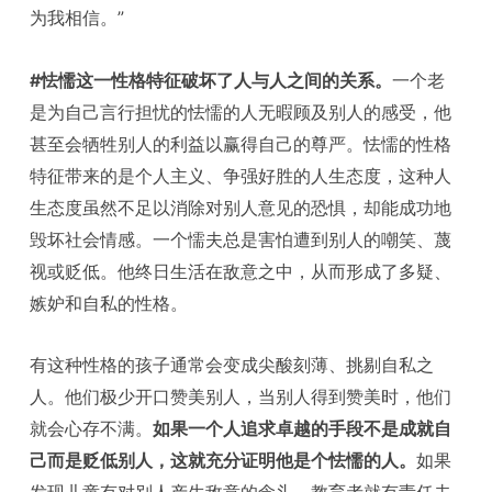
为我相信。”
#怯懦这一性格特征破坏了人与人之间的关系。
一个老
是为自己言行担忧的怯懦的人无暇顾及别人的感受，他
甚至会牺牲别人的利益以赢得自己的尊严。怯懦的性格
特征带来的是个人主义、争强好胜的人生态度，这种人
生态度虽然不足以消除对别人意见的恐惧，却能成功地
毁坏社会情感。一个懦夫总是害怕遭到别人的嘲笑、蔑
视或贬低。他终日生活在敌意之中，从而形成了多疑、
嫉妒和自私的性格。
有这种性格的孩子通常会变成尖酸刻薄、挑剔自私之
人。他们极少开口赞美别人，当别人得到赞美时，他们
就会心存不满。
如果一个人追求卓越的手段不是成就自
己而是贬低别人，这就充分证明他是个怯懦的人。
如果