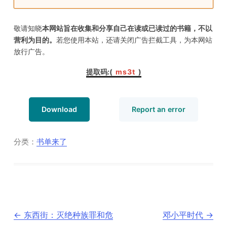
敬请知晓
本网站旨在收集和分享自己在读或已读过的书籍，不以
营利为目的。
若您使用本站，还请关闭广告拦截工具，为本网站
放行广告。
提取码:(
ms3t
)
Download
Report an error
分类：
书单来了
文
←
东西街：灭绝种族罪和危
邓小平时代
→
章