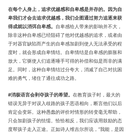
在每个人身上，追求优越感和自卑感是并存的。因为自
卑我们才会去追求优越感，我们企图通过努力追逐来获
得成就以消弭自卑感。
自卑感给人带来的影响并不大，
除非这种自卑感已经阻碍了他对优越感的追求，或者由
于对器官缺陷而产生的自卑感加剧到使人无法承受的程
度时，就会形成自卑情结。自卑情结是自卑感的膨胀和
放大，它驱使人们追逐唾手可得的补偿和似是而非的满
足。同时，这种自卑情结过分夸大，消减了自己对抗困
难的勇气，堵住了通往成功之路。
#消极语言会剥夺孩子的希望。
在教育孩子时，最大的
错误无异于对误入歧路的孩子恶语相向，断言他们以后
肯定会变坏。这种愚蠢的评价对情形的转变毫无帮助，
只会加剧孩子的怯懦。恰恰相反，我们应该用鼓励的态
度帮孩子走入正途。正如诗人维吉尔所说，“我能，是因