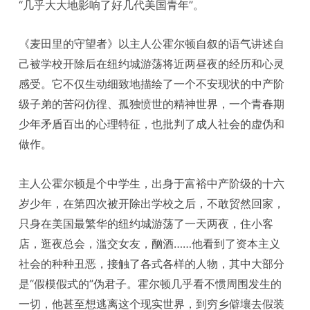
“几乎大大地影响了好几代美国青年”。
《麦田里的守望者》以主人公霍尔顿自叙的语气讲述自
己被学校开除后在纽约城游荡将近两昼夜的经历和心灵
感受。它不仅生动细致地描绘了一个不安现状的中产阶
级子弟的苦闷仿徨、孤独愤世的精神世界，一个青春期
少年矛盾百出的心理特征，也批判了成人社会的虚伪和
做作。
主人公霍尔顿是个中学生，出身于富裕中产阶级的十六
岁少年，在第四次被开除出学校之后，不敢贸然回家，
只身在美国最繁华的纽约城游荡了一天两夜，住小客
店，逛夜总会，滥交女友，酗酒……他看到了资本主义
社会的种种丑恶，接触了各式各样的人物，其中大部分
是“假模假式的”伪君子。霍尔顿几乎看不惯周围发生的
一切，他甚至想逃离这个现实世界，到穷乡僻壤去假装