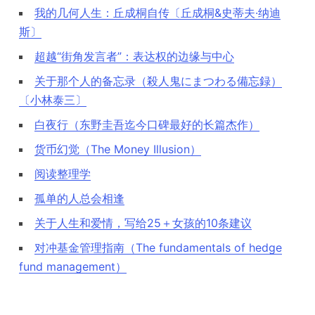
我的几何人生：丘成桐自传〔丘成桐&史蒂夫·纳迪
斯〕
超越“街角发言者”：表达权的边缘与中心
关于那个人的备忘录（殺人鬼にまつわる備忘録）
〔小林泰三〕
白夜行（东野圭吾迄今口碑最好的长篇杰作）
货币幻觉（The Money Illusion）
阅读整理学
孤单的人总会相逢
关于人生和爱情，写给25＋女孩的10条建议
对冲基金管理指南（The fundamentals of hedge
fund management）