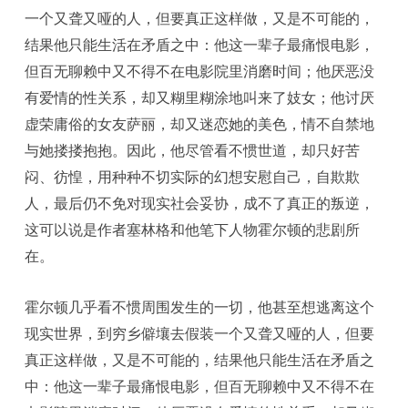
一个又聋又哑的人，但要真正这样做，又是不可能的，
结果他只能生活在矛盾之中：他这一辈子最痛恨电影，
但百无聊赖中又不得不在电影院里消磨时间；他厌恶没
有爱情的性关系，却又糊里糊涂地叫来了妓女；他讨厌
虚荣庸俗的女友萨丽，却又迷恋她的美色，情不自禁地
与她搂搂抱抱。因此，他尽管看不惯世道，却只好苦
闷、彷惶，用种种不切实际的幻想安慰自己，自欺欺
人，最后仍不免对现实社会妥协，成不了真正的叛逆，
这可以说是作者塞林格和他笔下人物霍尔顿的悲剧所
在。
霍尔顿几乎看不惯周围发生的一切，他甚至想逃离这个
现实世界，到穷乡僻壤去假装一个又聋又哑的人，但要
真正这样做，又是不可能的，结果他只能生活在矛盾之
中：他这一辈子最痛恨电影，但百无聊赖中又不得不在