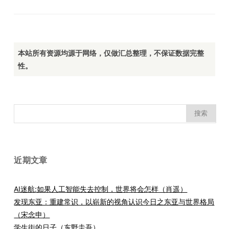
本站所有资源均源于网络，仅做汇总整理，不保证数据完整
性。
搜
索：
近期文章
AI迷航:如果人工智能失去控制，世界将会怎样（肖遥）
发现东亚：重建常识，以崭新的视角认识今日之东亚与世界格局
（宋念申）
学生街的日子（东野圭吾）