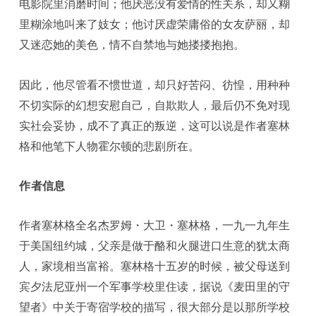
电影院里消磨时间；他厌恶没有爱情的性关系，却又糊
里糊涂地叫来了妓女；他讨厌虚荣庸俗的女友萨丽，却
又迷恋她的美色，情不自禁地与她搂搂抱抱。
因此，他尽管看不惯世道，却只好苦闷、彷惶，用种种
不切实际的幻想安慰自己，自欺欺人，最后仍不免对现
实社会妥协，成不了真正的叛逆，这可以说是作者塞林
格和他笔下人物霍尔顿的悲剧所在。
作者信息
作者塞林格全名杰罗姆・大卫・塞林格，一九一九年生
于美国纽约城，父亲是做于酪和火腿进口生意的犹太商
人，家境相当富裕。塞林格十五岁的时候，被父母送到
宾夕法尼亚州一个军事学校里住读，据说《麦田里的守
望者》中关于寄宿学校的描写，很大部分是以那所学校