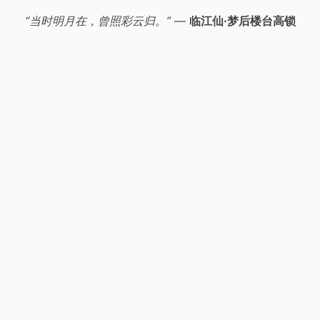
“当时明月在，曾照彩云归。”
—
临江仙·梦后楼台高锁