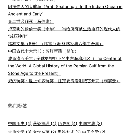
阿拉伯人的大航海（Arab Seafaring： In the Indian Ocean in
Ancient and Early）
秦二世必须死（马伯庸）
卢克明的偷偷一笑（余华）：写给所有被生活捶打的现代人的
“减压神作”
格林文集（6册）（格雷厄姆·格林经典六部曲合集）
中国古代十大禁书：剪灯新话（瞿佑）
波斯湾五千年 : 全球史视野下的中东海湾地区（The Center of
the World: A Global History of the Persian Gulf from the
Stone Age to the Present）
咸的玩笑：世上许多玩笑，注定要流着泪把它开完（刘震云）
热门标签
中国历史
(4)
悬疑推理
(4)
历史学
(4)
中国古典
(3)
古典文学
(3)
文学名著
(2)
思维方式
(2)
中国文学
(2)