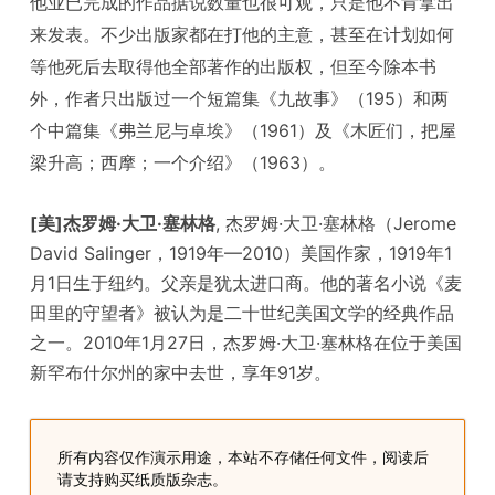
他业已完成的作品据说数量也很可观，只是他不肯拿出
来发表。不少出版家都在打他的主意，甚至在计划如何
等他死后去取得他全部著作的出版权，但至今除本书
外，作者只出版过一个短篇集《九故事》（195）和两
个中篇集《弗兰尼与卓埃》（1961）及《木匠们，把屋
梁升高；西摩；一个介绍》（1963）。
[美]杰罗姆·大卫·塞林格
, 杰罗姆·大卫·塞林格（Jerome
David Salinger，1919年—2010）美国作家，1919年1
月1日生于纽约。父亲是犹太进口商。他的著名小说《麦
田里的守望者》被认为是二十世纪美国文学的经典作品
之一。2010年1月27日，杰罗姆·大卫·塞林格在位于美国
新罕布什尔州的家中去世，享年91岁。
所有内容仅作演示用途，本站不存储任何文件，阅读后
请支持购买纸质版杂志。