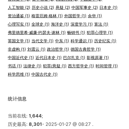
人工智能
(2)
历史小说
(2)
悬疑
(2)
中国军事史
(2)
日本史
(1)
资治通鉴
(1)
格雷厄姆·格林
(1)
外国哲学
(1)
余华
(1)
心理写实
(1)
全球史
(1)
海洋史
(1)
深度学习
(1)
算法
(1)
弗里德里希·威廉·约瑟夫·谢林
(1)
畅销书
(1)
犯罪心理学
(1)
英国文学
(1)
当代文学
(1)
中东
(1)
科学通识
(1)
历史纪实
(1)
非虚构
(1)
刘震云
(1)
政治哲学
(1)
德国古典哲学
(1)
中国近代史
(1)
近代日本史
(1)
巴尔扎克
(1)
影视原著
(1)
书话
(1)
法律史
(1)
犯罪/悬疑
(1)
西方哲学史
(1)
时间管理
(1)
科学思维
(1)
中国古代史
(1)
统计信息
当前在线:
1,644
;
历史最高:
8,301
- 2025-01-27 @ 08:27 .