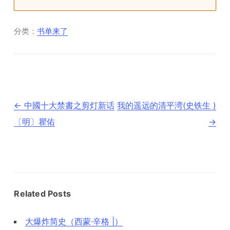
分类：
书单来了
文
←
中國十大禁書之剪灯新话
我的遥远的清平湾(史铁生 )
章
导
〔明〕瞿佑
→
航
Related Posts
大爆炸简史（西蒙·辛格 |）