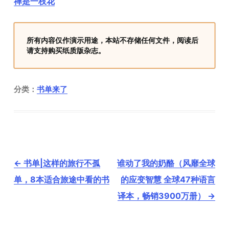
禅是一枝花
所有内容仅作演示用途，本站不存储任何文件，阅读后
请支持购买纸质版杂志。
分类：
书单来了
文
←
书单|这样的旅行不孤
谁动了我的奶酪（风靡全球
章
导
单，8本适合旅途中看的书
的应变智慧 全球47种语言
航
译本，畅销3900万册）
→