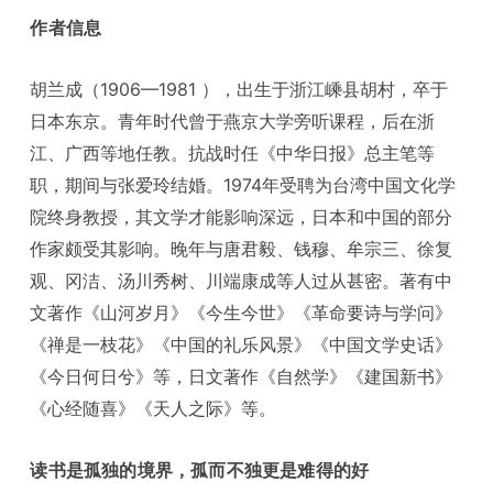
作者信息
胡兰成（1906—1981 ），出生于浙江嵊县胡村，卒于
日本东京。青年时代曾于燕京大学旁听课程，后在浙
江、广西等地任教。抗战时任《中华日报》总主笔等
职，期间与张爱玲结婚。1974年受聘为台湾中国文化学
院终身教授，其文学才能影响深远，日本和中国的部分
作家颇受其影响。晚年与唐君毅、钱穆、牟宗三、徐复
观、冈洁、汤川秀树、川端康成等人过从甚密。著有中
文著作《山河岁月》《今生今世》《革命要诗与学问》
《禅是一枝花》《中国的礼乐风景》《中国文学史话》
《今日何日兮》等，日文著作《自然学》《建国新书》
《心经随喜》《天人之际》等。
读书是孤独的境界，孤而不独更是难得的好