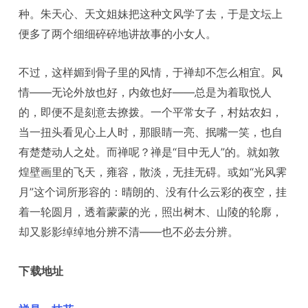
种。朱天心、天文姐妹把这种文风学了去，于是文坛上
便多了两个细细碎碎地讲故事的小女人。
不过，这样媚到骨子里的风情，于禅却不怎么相宜。风
情——无论外放也好，内敛也好——总是为着取悦人
的，即便不是刻意去撩拨。一个平常女子，村姑农妇，
当一扭头看见心上人时，那眼睛一亮、抿嘴一笑，也自
有楚楚动人之处。而禅呢？禅是“目中无人”的。就如敦
煌壁画里的飞天，雍容，散淡，无挂无碍。或如“光风霁
月”这个词所形容的：晴朗的、没有什么云彩的夜空，挂
着一轮圆月，透着蒙蒙的光，照出树木、山陵的轮廓，
却又影影绰绰地分辨不清——也不必去分辨。
下载地址