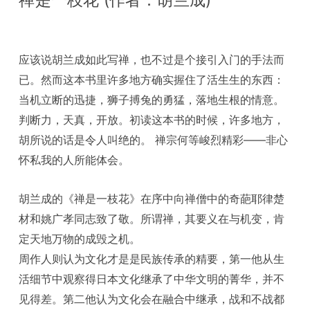
禅是一枝花 (作者：胡兰成)
应该说胡兰成如此写禅，也不过是个接引入门的手法而
已。然而这本书里许多地方确实握住了活生生的东西：
当机立断的迅捷，狮子搏兔的勇猛，落地生根的情意。
判断力，天真，开放。初读这本书的时候，许多地方，
胡所说的话是令人叫绝的。 禅宗何等峻烈精彩——非心
怀私我的人所能体会。
胡兰成的《禅是一枝花》在序中向禅僧中的奇葩耶律楚
材和姚广孝同志致了敬。所谓禅，其要义在与机变，肯
定天地万物的成毁之机。
周作人则认为文化才是是民族传承的精要，第一他从生
活细节中观察得日本文化继承了中华文明的菁华，并不
见得差。第二他认为文化会在融合中继承，战和不战都