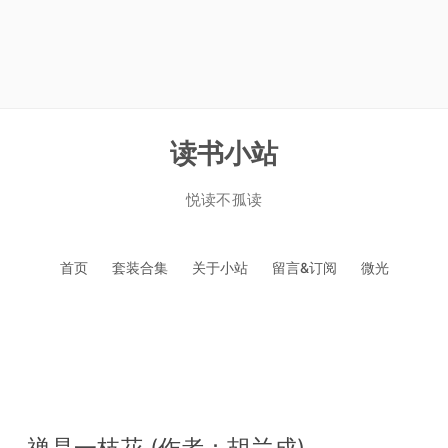
读书小站
悦读不孤读
跳
首页
套装合集
关于小站
留言&订阅
微光
至
正
文