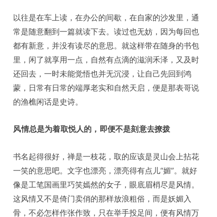
以往是在车上读，在办公的间歇，在自家的沙发里，通
常是随意翻到一篇就读下去。读过也无妨，因为每回也
都有新意，并没有读尽的意思。就这样带在随身的书包
里，闲了就享用一点，自然有点滴的滋润禾泽，又及时
还回去，一时未能觉悟也并无沉浸，让自己先回到鸿
蒙，日常有日常的端厚老实和自然天启，便是那表哥说
的渔樵闲话是史诗。
风情总是为着取悦人的，即便不是刻意去撩拨
书名起得很好，禅是一枝花，取的应该是灵山会上拈花
一笑的意思吧。文字也漂亮，漂亮得有点儿“媚”。就好
像是工笔国画里巧笑嫣然的女子，眼底眉梢尽是风情。
这风情又不是倚门卖俏的那样放浪粗俗，而是妖媚入
骨，不必怎样作张作致，只在举手投足间，便有风情万