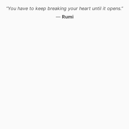
“You have to keep breaking your heart until it opens.”
—
Rumi