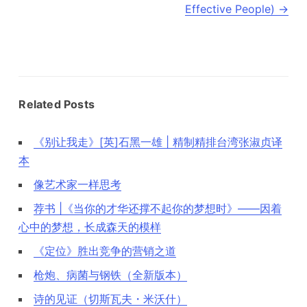
Effective People)
→
Related Posts
《别让我走》[英]石黑一雄 | 精制精排台湾张淑贞译
本
像艺术家一样思考
荐书 |《当你的才华还撑不起你的梦想时》——因着
心中的梦想，长成森天的模样
《定位》胜出竞争的营销之道
枪炮、病菌与钢铁（全新版本）
诗的见证（切斯瓦夫・米沃什）