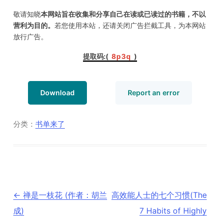
敬请知晓
本网站旨在收集和分享自己在读或已读过的书籍，不以
营利为目的。
若您使用本站，还请关闭广告拦截工具，为本网站
放行广告。
提取码:(
8p3q
)
Download
Report an error
分类：
书单来了
文
←
禅是一枝花 (作者：胡兰
高效能人士的七个习惯(The
章
导
成)
7 Habits of Highly
航