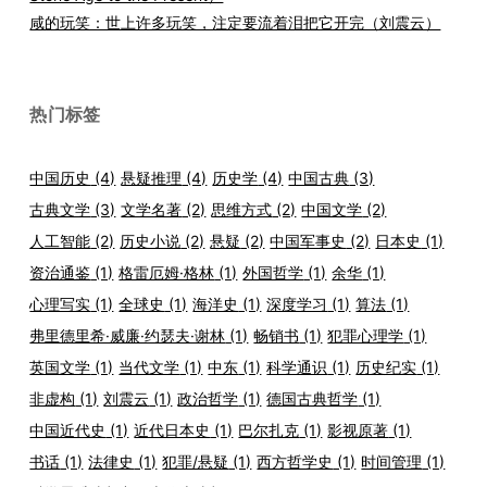
咸的玩笑：世上许多玩笑，注定要流着泪把它开完（刘震云）
热门标签
中国历史
(4)
悬疑推理
(4)
历史学
(4)
中国古典
(3)
古典文学
(3)
文学名著
(2)
思维方式
(2)
中国文学
(2)
人工智能
(2)
历史小说
(2)
悬疑
(2)
中国军事史
(2)
日本史
(1)
资治通鉴
(1)
格雷厄姆·格林
(1)
外国哲学
(1)
余华
(1)
心理写实
(1)
全球史
(1)
海洋史
(1)
深度学习
(1)
算法
(1)
弗里德里希·威廉·约瑟夫·谢林
(1)
畅销书
(1)
犯罪心理学
(1)
英国文学
(1)
当代文学
(1)
中东
(1)
科学通识
(1)
历史纪实
(1)
非虚构
(1)
刘震云
(1)
政治哲学
(1)
德国古典哲学
(1)
中国近代史
(1)
近代日本史
(1)
巴尔扎克
(1)
影视原著
(1)
书话
(1)
法律史
(1)
犯罪/悬疑
(1)
西方哲学史
(1)
时间管理
(1)