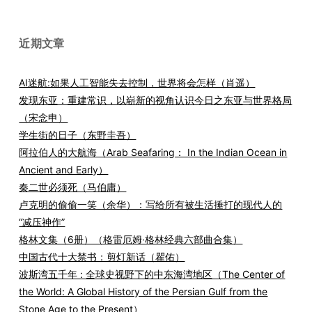
近期文章
AI迷航:如果人工智能失去控制，世界将会怎样（肖遥）
发现东亚：重建常识，以崭新的视角认识今日之东亚与世界格局
（宋念申）
学生街的日子（东野圭吾）
阿拉伯人的大航海（Arab Seafaring： In the Indian Ocean in
Ancient and Early）
秦二世必须死（马伯庸）
卢克明的偷偷一笑（余华）：写给所有被生活捶打的现代人的
“减压神作”
格林文集（6册）（格雷厄姆·格林经典六部曲合集）
中国古代十大禁书：剪灯新话（瞿佑）
波斯湾五千年 : 全球史视野下的中东海湾地区（The Center of
the World: A Global History of the Persian Gulf from the
Stone Age to the Present）