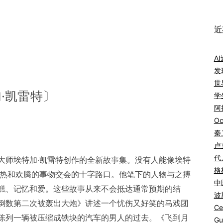
近
A
发
世
·凯雷特〕
学
阿拉
Oc
秦
卢
代
大师埃特加·凯雷特创作的全新故事集。没有人能像埃特
格
灼热和欢腾的事物交会的十字路口。他笔下的人物与之搏
中
糕、记忆和爱。这些故事从来不会抵达通常预期的结
波
倒数第二次被轰出大炮》讲述一个忧伤又好笑的马戏团
Ce
陈列一辆被压缩成铁块的汽车的男人的过去。《飞到月
Gu