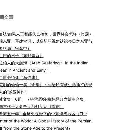
期文章
I迷航:如果人工智能失去控制，世界将会怎样（肖遥）
现东亚：重建常识，以崭新的视角认识今日之东亚与
界格局（宋念申）
生街的日子（东野圭吾）
伯人的大航海（Arab Seafaring： In the Indian
ean in Ancient and Early）
二世必须死（马伯庸）
克明的偷偷一笑（余华）：写给所有被生活捶打的现
人的“减压神作”
林文集（6册）（格雷厄姆·格林经典六部曲合集）
国古代十大禁书：剪灯新话（瞿佑）
斯湾五千年 : 全球史视野下的中东海湾地区（The
nter of the World: A Global History of the Persian
lf from the Stone Age to the Present）