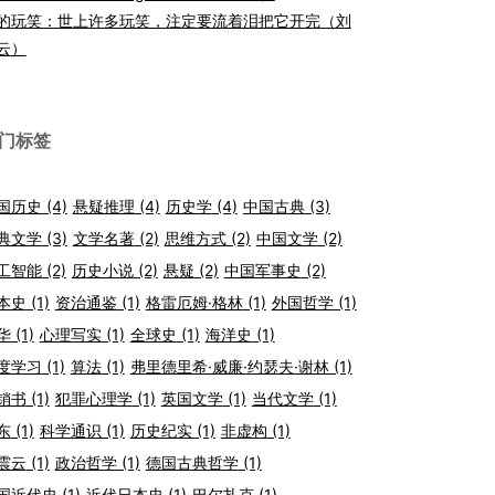
的玩笑：世上许多玩笑，注定要流着泪把它开完（刘
云）
门标签
国历史
(4)
悬疑推理
(4)
历史学
(4)
中国古典
(3)
典文学
(3)
文学名著
(2)
思维方式
(2)
中国文学
(2)
工智能
(2)
历史小说
(2)
悬疑
(2)
中国军事史
(2)
本史
(1)
资治通鉴
(1)
格雷厄姆·格林
(1)
外国哲学
(1)
华
(1)
心理写实
(1)
全球史
(1)
海洋史
(1)
度学习
(1)
算法
(1)
弗里德里希·威廉·约瑟夫·谢林
(1)
销书
(1)
犯罪心理学
(1)
英国文学
(1)
当代文学
(1)
东
(1)
科学通识
(1)
历史纪实
(1)
非虚构
(1)
震云
(1)
政治哲学
(1)
德国古典哲学
(1)
国近代史
(1)
近代日本史
(1)
巴尔扎克
(1)