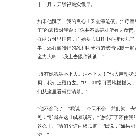
十二月，天黑得确实很早。
如果他跳了，我的良心上又会添笔债。治疗室
了”的表情对我说：“你并不需要对所有人负责
在两分钟里结束，而她要去日托中心接女儿了
事，还有丽雅特的死和阿米特的玻璃假眼一起
全力大叫，“我上去跟你谈谈！”
“没有她我活不下去。活不下去！”他大声朝我说。
贝，我们上楼顶去。”P. T.非常可爱地摇摇
们从这里看得更清楚。”
“他不会飞了，”我说，“今天不会。我们就上去
见：“那就在这儿喊着说呀。”他松开了环住
这么干。“我们全速向楼顶跑，”我说，“如果能
凌。”