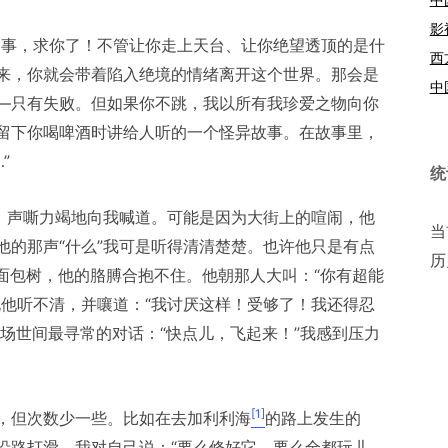
影
傻事，求你了！不管让你走上天台、让你绝望透顶的是什
西
来，你就会带着陷入绝境的情绪离开这个世界。那会是
中
—只有失败。但如果你不跳，我以所有我珍爱之物向你
留下你喝啤酒时讲给人听的一个怪异故事。在故事里，
”
统
朵，声嘶力竭地向我喊道。可能是因为大街上的喧闹，他
当
他的那声“什么”我可是听得清清楚楚。也许他只是有点
历
的猴面包树，他的胳膊合抱不住。他朝那人大叫：“你有超能
说他听不清，并嚷道：“我讨厌这样！受够了！我还得忍
行一场世间最寻常的对话：“快点儿，飞起来！”我感到压力
[1]
，但次数少一些。比如在去加利利海
的路上发生的
沿路打滑，我对自己说：“要么修好它，要么全都玩儿