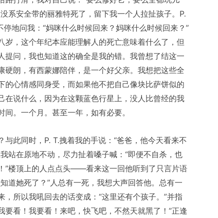
没系安全带的丽雅特死了，留下我一个人拉扯孩子。P.
不停地问我：“妈咪什么时候回来？妈咪什么时候回来？”
八岁，这个年纪本应能理解人的死亡意味着什么了，但
人提问，我也知道这的确全是我的错。我曾想了结这一
康硬朗，有西蒙娜陪伴，是一个好父亲。我想把这些全
下的心情感同身受，而如果他不把自己像块比萨饼似的
己在说什么，因为在这颗蓝色行星上，没人比曾经的我
时间。一个月。甚至一年，如有必要。
与此同时，P. T.拽着我的手说：“爸爸，他今天看来不
但我站在原地不动，尽力扯着嗓子喊：“即便不自杀，也
！”楼顶上的人点点头——看来这一回他听到了只言片语
么知道她死了？”人总有一死，我想大声回答他。总有一
来，所以我吼回去的话变成：“这里还有个孩子。”并指
嚷道：“我要看！我要看！来吧，快飞吧，不然天就黑了！”正逢