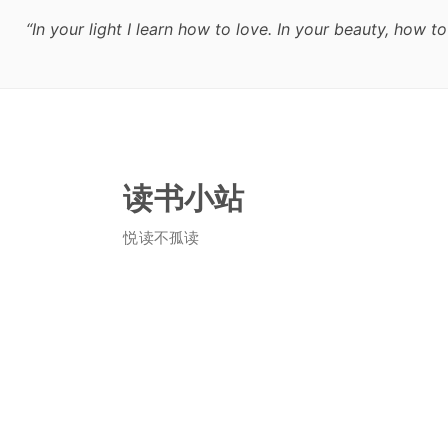
“In your light I learn how to love. In your beauty, ho
读书小站
悦读不孤读