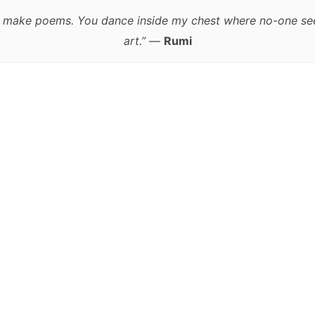
w to make poems. You dance inside my chest where no-one se
art.”
—
Rumi
跳
至
正
文