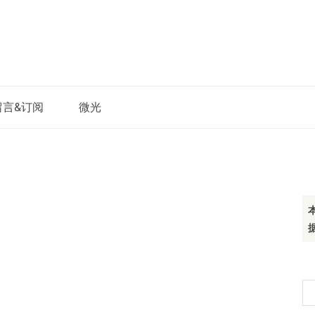
留言&订阅
微光
搜
索