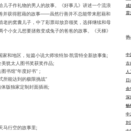
给儿子作礼物的男人的故事。《好事儿》讲述一个流浪
咸
震
行善并获得慰藉的故事——虽然行善并不总能带来慰藉和
啃老的窝囊儿子，中了彩票却放弃领奖，选择继续和母
两个小女儿想要拯救变成兔子的爸爸的故事。《天梯》
热
中
国家和地区，短篇小说大师埃特加·凯雷特全新故事集;
美犹太人图书奖获奖作品;
古
书馆“年度好书” ;
人
式所能达到的极限挑战”
日
文简体版独家定制封面插画;
余
深
畅
中
刘
天马行空的故事里;
中