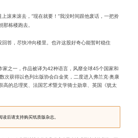
人行道上滚来滚去，“现在就要！”我没时间跟他废话，一把拎
朝那栋楼跑去。
我没回答，尽快冲向楼里。也许这股好奇心能暂时稳住
的作家之一，作品被译为42种语言，风靡全球45个国家和
，数次获得以色列出版协会白金奖，二度进入弗兰克·奥康
崇高的总理奖、法国艺术暨文学骑士勋章、英国《犹太
阅读后请支持购买纸质版杂志。