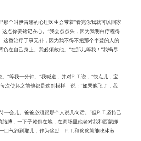
里那个叫伊雷娜的心理医生会带着“看完你我就可以回家
。这点你要铭记在心。”我会点点头，因为我明白疗程得
。这番治疗于事无补，因为我不得不把那个半聋的人的
背负在自己身上。我必须救他。“在那儿等我！”我竭尽
“等我一分钟。”我喊道，并对P. T.说，“快点儿，宝
头，每次使坏之前他都是这副模样，说：“如果他飞了，我
待一会儿。爸爸必须跟那个人说几句话。”但P. T.坚持己
我的胳膊，一下子赖倒在地，在商场里他老对我和西蒙娜
一口气跑到那儿，作为奖励，P. T.和爸爸就能吃冰激