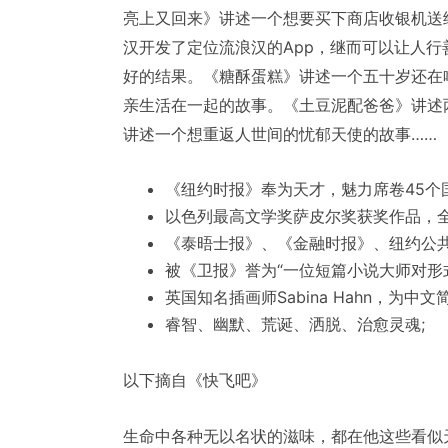
亮上又回来》讲述一个想要买下商店收银机送
汉开发了定位流浪汉的App，继而可以让人
好的结果。《糖酥蛋糕》讲述一个五十岁还在
亲生活在一起的故事。《土豆泥配爸爸》讲述
讲述一个想重返人世间的忧郁天使的故事……
《纽约时报》奉为天才，魅力席卷45个
以色列最高文学奖萨皮尔奖获奖作品，全
《泰晤士报》、《金融时报》、纽约公共图
被《卫报》誉为“一位短篇小说大师对形
英国知名插画师Sabina Hahn，为中
睿智、幽默、荒诞、洒脱、治愈灵魂;
以下摘自《快飞吧》
生命中各种无以名状的滋味，都在他这些看似