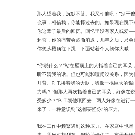
那人望着我，沉默不答。我又朝他吼：“别干
么事，相信我，你能撑过去的。如果现在跳下
你这辈子最后的回忆。回忆里没有家人或爱—
起誓，你的痛苦会逐渐消退，几年之后，只会
你想从楼顶往下跳，下面站着个人朝你大喊……
“你说什么？”站在屋顶上的人指着自己的耳
听不清我的话。但也可能和喧闹没关系，因为
耳背。P. T.搂着我的大腿，我像一棵巨大
力吗？”但那人再次指着自己的耳朵，好像在
受多少？”P. T.朝他嚷回去，两人好像在进
来了，一种意识到“这都要怪你”的压力。
我在工作中频繁遇到这种压力。在家庭中也是
事。我当时想刹车，但轮胎卡住了。车子开始