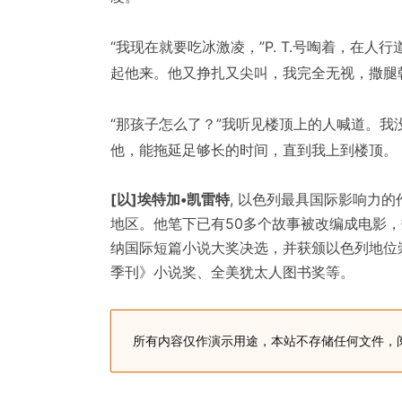
“我现在就要吃冰激凌，”P. T.号啕着，在
起他来。他又挣扎又尖叫，我完全无视，撒腿
“那孩子怎么了？”我听见楼顶上的人喊道。
他，能拖延足够长的时间，直到我上到楼顶。
[以]埃特加•凯雷特
, 以色列最具国际影响力
地区。他笔下已有50多个故事被改编成电影
纳国际短篇小说大奖决选，并获颁以色列地位
季刊》小说奖、全美犹太人图书奖等。
所有内容仅作演示用途，本站不存储任何文件，