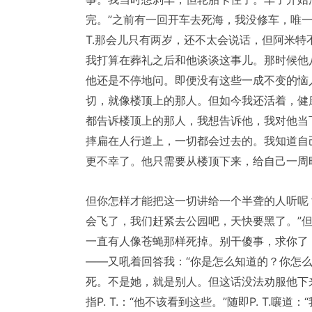
完。”之前有一回开车去死海，我没修车，唯一
T.那会儿只有两岁，还不太会说话，但阿米特
我打算在葬礼之后和他谈谈这事儿。那时候他
他还是不停地问。即便没有这些一成不变的恼
切，就像楼顶上的那人。但如今我还活着，健
都告诉楼顶上的那人，我想告诉他，我对他当
摔扁在人行道上，一切都会过去的。我知道自
更不幸了。他只需要从楼顶下来，给自己一周
但你怎样才能把这一切讲给一个半聋的人听呢？
会飞了，我们赶紧去公园吧，天快要黑了。”
一直有人像苍蝇那样死掉。别干傻事，求你了
——又吼着回答我：“你是怎么知道的？你怎
死。不是她，就是别人。但这话没法劝服他下
指P. T.：“他不该看到这些。”随即P. T.