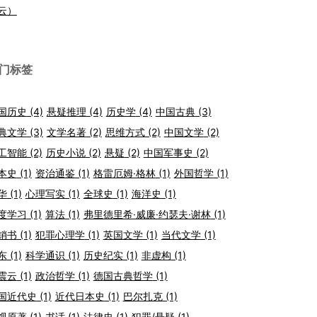
云）
门标签
国历史
(4)
悬疑推理
(4)
历史学
(4)
中国古典
(3)
典文学
(3)
文学名著
(2)
思维方式
(2)
中国文学
(2)
工智能
(2)
历史小说
(2)
悬疑
(2)
中国军事史
(2)
本史
(1)
资治通鉴
(1)
格雷厄姆·格林
(1)
外国哲学
(1)
华
(1)
心理写实
(1)
全球史
(1)
海洋史
(1)
度学习
(1)
算法
(1)
弗里德里希·威廉·约瑟夫·谢林
(1)
销书
(1)
犯罪心理学
(1)
英国文学
(1)
当代文学
(1)
东
(1)
科学通识
(1)
历史纪实
(1)
非虚构
(1)
震云
(1)
政治哲学
(1)
德国古典哲学
(1)
国近代史
(1)
近代日本史
(1)
巴尔扎克
(1)
视原著
(1)
书话
(1)
法律史
(1)
犯罪/悬疑
(1)