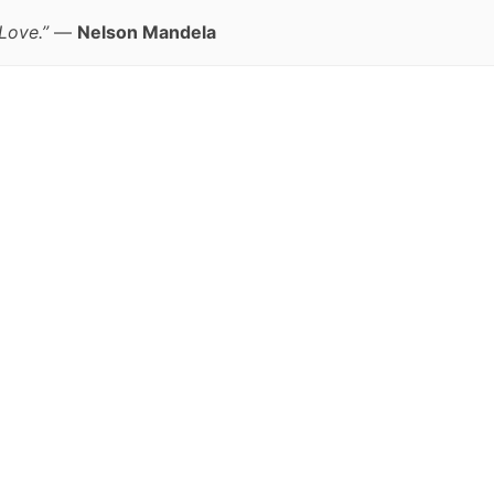
Love.”
—
Nelson Mandela