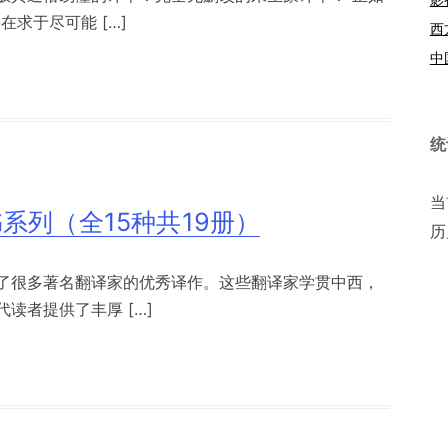
求于尽可能 […]
西
中
统
当
系列（全15种共19册）
历
了很多著名翻译家的优秀译作。这些翻译家学贯中西，
读者提供了丰厚 […]