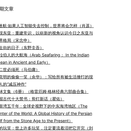
期文章
I迷航:如果人工智能失去控制，世界将会怎样（肖遥）
现东亚：重建常识，以崭新的视角认识今日之东亚与
界格局（宋念申）
生街的日子（东野圭吾）
伯人的大航海（Arab Seafaring： In the Indian
ean in Ancient and Early）
二世必须死（马伯庸）
克明的偷偷一笑（余华）：写给所有被生活捶打的现
人的“减压神作”
林文集（6册）（格雷厄姆·格林经典六部曲合集）
国古代十大禁书：剪灯新话（瞿佑）
斯湾五千年 : 全球史视野下的中东海湾地区（The
nter of the World: A Global History of the Persian
lf from the Stone Age to the Present）
的玩笑：世上许多玩笑，注定要流着泪把它开完（刘