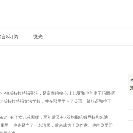
留言&订阅
微光
格兰小镇斯特拉特福受洗，是富商约翰·莎士比亚和他的妻子玛丽·阿
过斯特拉特福文法学校，并在那里学习了英语、希腊语和拉丁
搜
1583年有了女儿苏珊娜，两年后又有7双胞胎哈姆尼特和朱迪
索
敦。在那里，他先是当了一名演员，后来成为了剧作家。他的剧团即