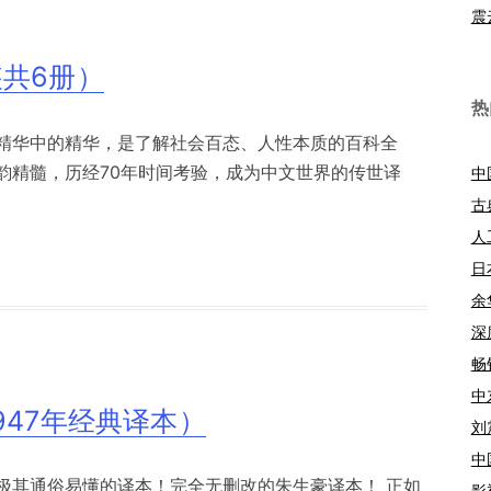
震
共6册）
热
精华中的精华，是了解社会百态、人性本质的百科全
韵精髓，历经70年时间考验，成为中文世界的传世译
中
古
人
日
余
深
畅
中
947年经典译本）
刘
中
极其通俗易懂的译本！完全无删改的朱生豪译本！ 正如
影