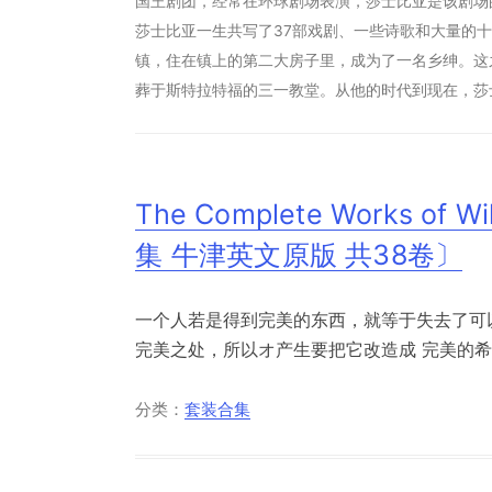
国王剧团，经常在环球剧场表演，莎士比亚是该剧场
莎士比亚一生共写了37部戏剧、一些诗歌和大量的十
镇，住在镇上的第二大房子里，成为了一名乡绅。这之
葬于斯特拉特福的三一教堂。从他的时代到现在，莎
The Complete Works of 
集 牛津英文原版 共38卷〕
一个人若是得到完美的东西，就等于失去了可
完美之处，所以オ产生要把它改造成 完美的希望
分类：
套装合集