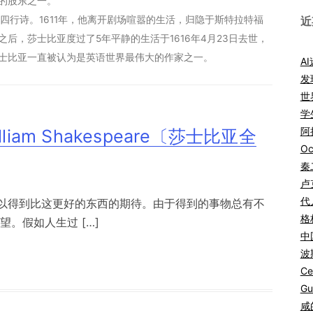
的股东之一。
四行诗。1611年，他离开剧场喧嚣的生活，归隐于斯特拉特福
近
后，莎士比亚度过了5年平静的生活于1616年4月23日去世，
士比亚一直被认为是英语世界最伟大的作家之一。
A
发
世
学
阿拉
William Shakespeare〔莎士比亚全
Oc
秦
卢
代
以得到比这更好的东西的期待。由于得到的事物总有不
格
。假如人生过 […]
中
波
Ce
Gu
咸