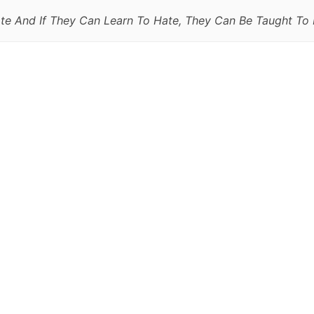
te And If They Can Learn To Hate, They Can Be Taught To 
跳
至
正
文