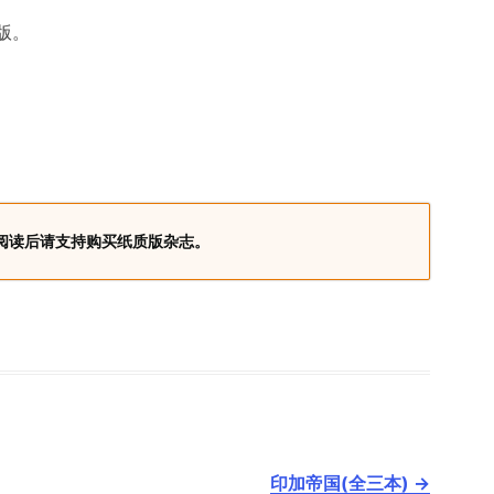
版。
阅读后请支持购买纸质版杂志。
印加帝国(全三本)
→