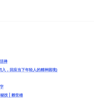
生活禅
切入，回应当下年轻人的精神困境)
文字
技 | 赖世雄