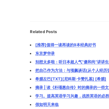
章
导
航
Related Posts
[推荐]值得一读再读的9本经典好书
东京梦华录
别想太多啦：听日本超人气“傻和尚”讲讲
把自己作为方法：与项飙谈话(从个人经历
希腊左巴[TXT][尼科斯·卡赞扎基] [希腊]
摘录 | 读《朴瑾惠自传》时的摘录的一些
学习。提高英语学习兴趣，战胜英语的必胜秘
假如明天来临