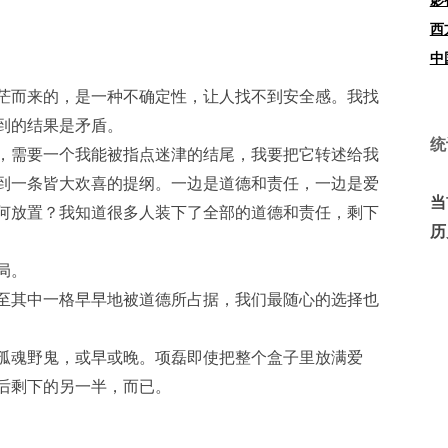
西
中
而来的，是一种不确定性，让人找不到安全感。我找
到的结果是矛盾。
统
需要一个我能被指点迷津的结尾，我要把它转述给我
到一条皆大欢喜的提纲。一边是道德和责任，一边是爱
当
何放置？我知道很多人装下了全部的道德和责任，剩下
历
局。
其中一格早早地被道德所占据，我们最随心的选择也
魂野鬼，或早或晚。项磊即使把整个盒子里放满爱
后剩下的另一半，而已。