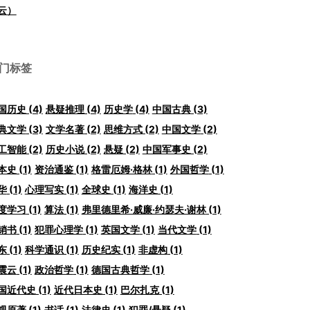
云）
门标签
国历史
(4)
悬疑推理
(4)
历史学
(4)
中国古典
(3)
典文学
(3)
文学名著
(2)
思维方式
(2)
中国文学
(2)
工智能
(2)
历史小说
(2)
悬疑
(2)
中国军事史
(2)
本史
(1)
资治通鉴
(1)
格雷厄姆·格林
(1)
外国哲学
(1)
华
(1)
心理写实
(1)
全球史
(1)
海洋史
(1)
度学习
(1)
算法
(1)
弗里德里希·威廉·约瑟夫·谢林
(1)
销书
(1)
犯罪心理学
(1)
英国文学
(1)
当代文学
(1)
东
(1)
科学通识
(1)
历史纪实
(1)
非虚构
(1)
震云
(1)
政治哲学
(1)
德国古典哲学
(1)
国近代史
(1)
近代日本史
(1)
巴尔扎克
(1)
视原著
(1)
书话
(1)
法律史
(1)
犯罪/悬疑
(1)