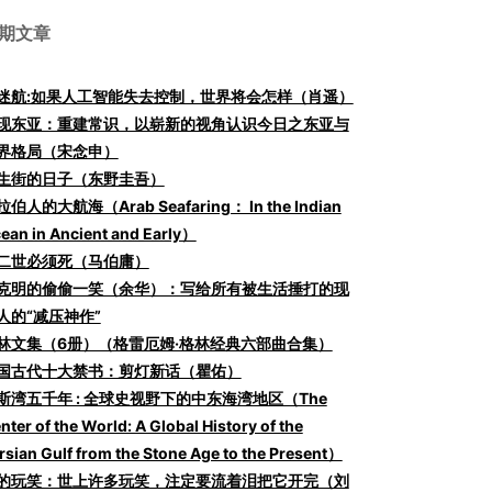
期文章
I迷航:如果人工智能失去控制，世界将会怎样（肖遥）
现东亚：重建常识，以崭新的视角认识今日之东亚与
界格局（宋念申）
生街的日子（东野圭吾）
伯人的大航海（Arab Seafaring： In the Indian
ean in Ancient and Early）
二世必须死（马伯庸）
克明的偷偷一笑（余华）：写给所有被生活捶打的现
人的“减压神作”
林文集（6册）（格雷厄姆·格林经典六部曲合集）
国古代十大禁书：剪灯新话（瞿佑）
斯湾五千年 : 全球史视野下的中东海湾地区（The
nter of the World: A Global History of the
rsian Gulf from the Stone Age to the Present）
的玩笑：世上许多玩笑，注定要流着泪把它开完（刘