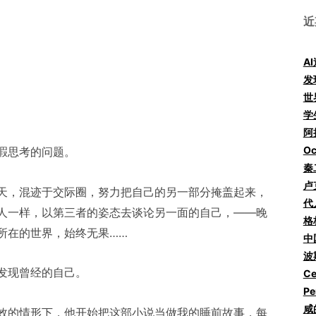
近
A
发
世
学
阿拉
Oc
睱思考的问题。
秦
卢
天，混迹于交际圈，努力把自己的另一部分掩盖起来，
代
人一样，以第三者的姿态去谈论另一面的自己，——晚
格
所在的世界，始终无果……
中
波
发现曾经的自己。
Ce
Pe
咸
的情形下，他开始把这部小说当做我的睡前故事，每