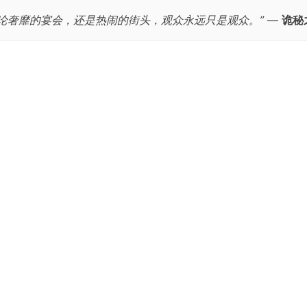
无论奢靡的宴会，还是热闹的街头，观众永远只是观众。”
—
诡秘
跳
至
正
文