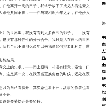
震
，在他离开一周的日子，我终于放下了成见去看这些文
人跟他共同承担，——在与我相识五年之后，在他步入
热
》的世界里，我没有看到太多自己的影子，——没有
中
，也没有那种任性的分分合合。我只是活在自己的世界
古
，我甚至记不得那么多年以来我是如何排遣那种异于世
人
日
去想结局。
余
义上的失眠，——闭上眼睛，却没有睡意，索性一口
深
到。这是第一次，在我应当更换角色的时候，还处在夜
畅
中
以为自己看得开，其实总也看不开，故事的作者也看
刘
解不开。
中
道是要妥协还是要坚持。
影