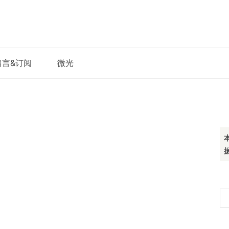
留言&订阅
微光
搜
索