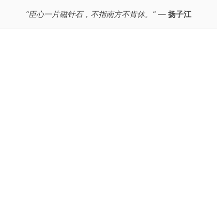
“臣心一片磁针石，不指南方不肯休。”
—
扬子江