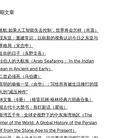
期文章
I迷航:如果人工智能失去控制，世界将会怎样（肖遥）
现东亚：重建常识，以崭新的视角认识今日之东亚与
界格局（宋念申）
生街的日子（东野圭吾）
伯人的大航海（Arab Seafaring： In the Indian
ean in Ancient and Early）
二世必须死（马伯庸）
克明的偷偷一笑（余华）：写给所有被生活捶打的现
人的“减压神作”
林文集（6册）（格雷厄姆·格林经典六部曲合集）
国古代十大禁书：剪灯新话（瞿佑）
斯湾五千年 : 全球史视野下的中东海湾地区（The
nter of the World: A Global History of the Persian
lf from the Stone Age to the Present）
的玩笑：世上许多玩笑，注定要流着泪把它开完（刘