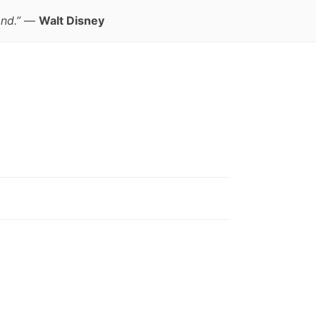
nd.”
—
Walt Disney