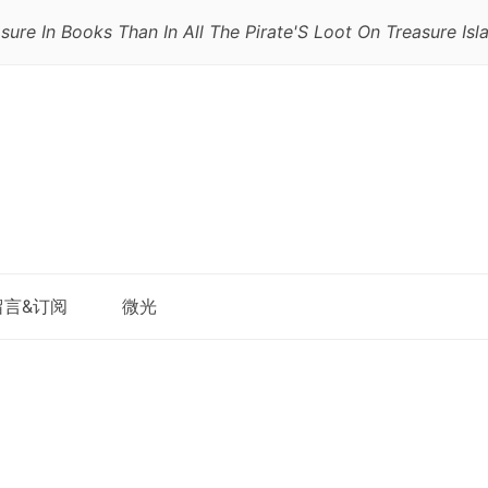
sure In Books Than In All The Pirate'S Loot On Treasure Isla
跳
留言&订阅
微光
至
正
文