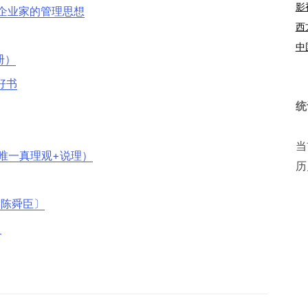
影
企业家的管理思想
西
中
册）
好书
统
当
唯一真理观+说理）
历
〔陈舜臣〕
）