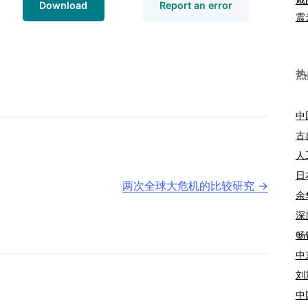
Download
Report an error
震
热
中
古
人
日
两次全球大危机的比较研究
→
余
深
畅
中
刘
中