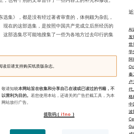
正，也有个别的文章曾作了一些内容上的补充和修改。
近
东选集》，都是没有经过著者审查的，体例颇为杂乱，
。现在的这部选集，是按照中国共产党成立后所经历的
A
。这部选集尽可能地搜集了一些为各地方过去印行的集
发
世
学
阿拉
阅读后请支持购买纸质版杂志。
Oc
秦
卢
敬请知晓
本网站旨在收集和分享自己在读或已读过的书籍，不
代
以营利为目的。
若您使用本站，还请关闭广告拦截工具，为本
格
网站放行广告。
中
波
提取码:(
i1no
)
Ce
Gu
咸