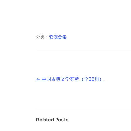
分类：
套装合集
文
←
中国古典文学荟萃（全36册）
章
导
航
Related Posts