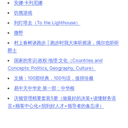
安娜·卡列尼娜
饥饿游戏
到灯塔去（To the Lighthouse）
撒野
村上春树谈跑步 | 跑步时我大体听摇滚，偶尔也听听
爵士
国家的常识:政权·地理·文化（Countries and
Concepts: Politics, Geography, Culture）
文摘：100部经典，100句话，值得珍藏
易中天中华史‧第一部：中华根
沃顿管理精要套装5册（做最好的决策+读懂财务语
言+顾客中心化+招到好人才+领导者的备忘录）