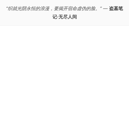
“织就光阴永恒的浪漫，要揭开宿命虚伪的脸。”
—
盗墓笔
记·无尽人间