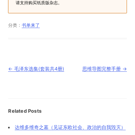
请支持购买纸质版杂志。
分类：
书单来了
文
←
毛泽东选集(套装共4册)
思维导图完整手册
→
章
导
航
Related Posts
达维多维奇之墓（见证东欧社会、政治的自我毁灭）