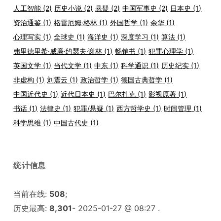
人工智能
(2)
历史小说
(2)
悬疑
(2)
中国军事史
(2)
日本史
(1)
资治通鉴
(1)
格雷厄姆·格林
(1)
外国哲学
(1)
余华
(1)
心理写实
(1)
全球史
(1)
海洋史
(1)
深度学习
(1)
算法
(1)
弗里德里希·威廉·约瑟夫·谢林
(1)
畅销书
(1)
犯罪心理学
(1)
英国文学
(1)
当代文学
(1)
中东
(1)
科学通识
(1)
历史纪实
(1)
非虚构
(1)
刘震云
(1)
政治哲学
(1)
德国古典哲学
(1)
中国近代史
(1)
近代日本史
(1)
巴尔扎克
(1)
影视原著
(1)
书话
(1)
法律史
(1)
犯罪/悬疑
(1)
西方哲学史
(1)
时间管理
(1)
科学思维
(1)
中国古代史
(1)
统计信息
当前在线:
508
;
历史最高:
8,301
- 2025-01-27 @ 08:27 .