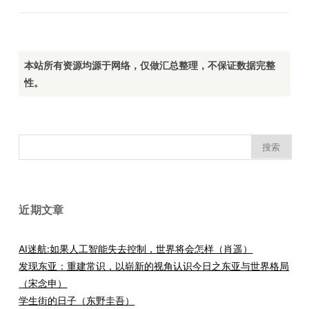
本站所有资源均源于网络，仅做汇总整理，不保证数据完整
性。
搜
索：
近期文章
AI迷航:如果人工智能失去控制，世界将会怎样（肖遥）
发现东亚：重建常识，以崭新的视角认识今日之东亚与世界格局
（宋念申）
学生街的日子（东野圭吾）