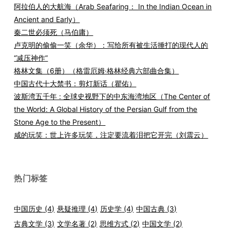
阿拉伯人的大航海（Arab Seafaring： In the Indian Ocean in
Ancient and Early）
秦二世必须死（马伯庸）
卢克明的偷偷一笑（余华）：写给所有被生活捶打的现代人的
“减压神作”
格林文集（6册）（格雷厄姆·格林经典六部曲合集）
中国古代十大禁书：剪灯新话（瞿佑）
波斯湾五千年 : 全球史视野下的中东海湾地区（The Center of
the World: A Global History of the Persian Gulf from the
Stone Age to the Present）
咸的玩笑：世上许多玩笑，注定要流着泪把它开完（刘震云）
热门标签
中国历史
(4)
悬疑推理
(4)
历史学
(4)
中国古典
(3)
古典文学
(3)
文学名著
(2)
思维方式
(2)
中国文学
(2)