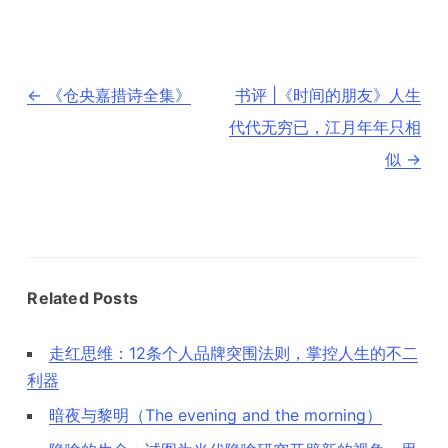
文
←
《仓央嘉措诗全集》
书评 |《时间的朋友》人生
章
导
代代无穷已，江月年年只相
航
似
→
Related Posts
走红思维：12条个人品牌突围法则，掌控人生的不二
利器
暗夜与黎明（The evening and the morning）