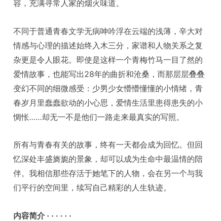
容，充满寻常人家的烟火味道。
不同于普通青春文学无病呻吟浮在云端的浅薄，辛大对
情感与心理的描述始终入木三分，家谱和人物关系之复
杂更是令人眼花。即使是这样一个青梅竹马一目了然的
爱情故事，也能写出28年的曲折和沧桑，而那层层叠叠
变幻不同的细微感受：少男少女懵懵懂懂的小情绪，青
春岁月里蠢蠢欲动的小心思，爱情生活里患得患失的小
惆怅……却无一不是他们一路走来最真实的写照。
所有与青春有关的故事，终有一天都会成为回忆。但回
忆深处丰盛旖旎的景象，却可以成为生命中最温情的陪
伴。我相信那些存活于她笔下的人物，会在另一个与我
们平行的空间里，续写自己精彩的人生轨迹。
内容简介 · · · · · ·