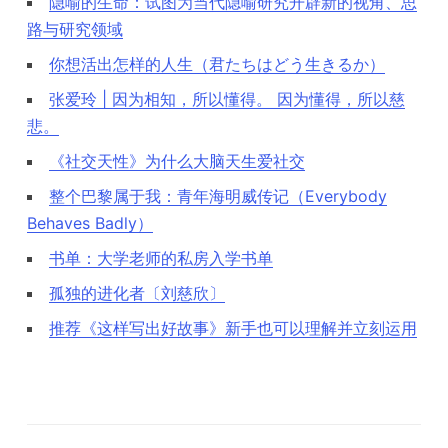
隐喻的生命：试图为当代隐喻研究开辟新的视角、思
路与研究领域
你想活出怎样的人生（君たちはどう生きるか）
张爱玲 | 因为相知，所以懂得。 因为懂得，所以慈
悲。
《社交天性》为什么大脑天生爱社交
整个巴黎属于我：青年海明威传记（Everybody
Behaves Badly）
书单：大学老师的私房入学书单
孤独的进化者〔刘慈欣〕
推荐《这样写出好故事》新手也可以理解并立刻运用