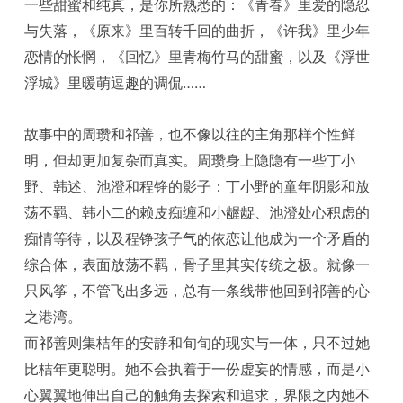
一些甜蜜和纯真，是你所熟悉的：《青春》里爱的隐忍
与失落，《原来》里百转千回的曲折，《许我》里少年
恋情的怅惘，《回忆》里青梅竹马的甜蜜，以及《浮世
浮城》里暖萌逗趣的调侃……
故事中的周瓒和祁善，也不像以往的主角那样个性鲜
明，但却更加复杂而真实。周瓒身上隐隐有一些丁小
野、韩述、池澄和程铮的影子：丁小野的童年阴影和放
荡不羁、韩小二的赖皮痴缠和小龌龊、池澄处心积虑的
痴情等待，以及程铮孩子气的依恋让他成为一个矛盾的
综合体，表面放荡不羁，骨子里其实传统之极。就像一
只风筝，不管飞出多远，总有一条线带他回到祁善的心
之港湾。
而祁善则集桔年的安静和旬旬的现实与一体，只不过她
比桔年更聪明。她不会执着于一份虚妄的情感，而是小
心翼翼地伸出自己的触角去探索和追求，界限之内她不