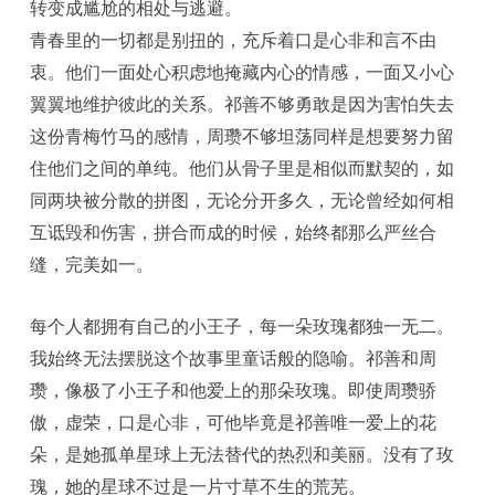
转变成尴尬的相处与逃避。
青春里的一切都是别扭的，充斥着口是心非和言不由
衷。他们一面处心积虑地掩藏内心的情感，一面又小心
翼翼地维护彼此的关系。祁善不够勇敢是因为害怕失去
这份青梅竹马的感情，周瓒不够坦荡同样是想要努力留
住他们之间的单纯。他们从骨子里是相似而默契的，如
同两块被分散的拼图，无论分开多久，无论曾经如何相
互诋毁和伤害，拼合而成的时候，始终都那么严丝合
缝，完美如一。
每个人都拥有自己的小王子，每一朵玫瑰都独一无二。
我始终无法摆脱这个故事里童话般的隐喻。祁善和周
瓒，像极了小王子和他爱上的那朵玫瑰。即使周瓒骄
傲，虚荣，口是心非，可他毕竟是祁善唯一爱上的花
朵，是她孤单星球上无法替代的热烈和美丽。没有了玫
瑰，她的星球不过是一片寸草不生的荒芜。