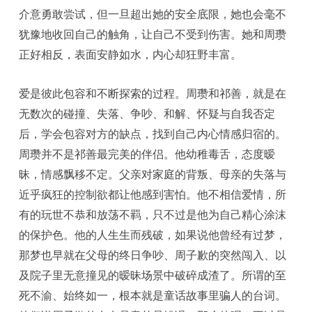
介意勇敢尝试，但一旦超出她的安全底限，她也会毫不
犹豫地收回自己的触角，让自己不受到伤害。她和周瓒
正好相反，表面安静如水，内心却狂野丰富。
爱是彼此包容和不断探索的过程。周瓒和祁善，就是在
无数次的碰撞、失落、争吵、和解、怀疑与自我否定
后，学会包容对方的缺点，找到自己内心情感归宿的。
周瓒并不是祁善最完美的伴侣。他幼稚毒舌，态度暧
昧，情感飘移不定。父亲对家庭的背叛、母亲的失落与
近乎疯狂的控制欲都让他感到害怕。他不相信爱情，所
有的玩世不恭和放荡不羁，只不过是他为自己精心涂沫
的保护色。他的人生生而残破，如果说他曾经有过梦，
那梦也早就在父母的终日争吵、周子歉的突然闯入、以
及院子里无意撞见的暧昧场景中破碎成渣了。所谓的至
死不渝、始终如一，根本就是童话故事里骗人的台词。