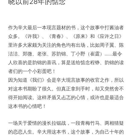
晓以前28年的惦念
作为辛大最后一本现言题材的书，这个故事中打酱油者
众多。《许我》、《青春》、《原来》和《应许之日》
里许多大家颇为关注的角色均有出场，比如周子翼、陈
洁洁、郑微、老张、苏韵锦、丁小野（崔霆）……最令
人欣喜的是韵锦的喜讯，算是送给惦念程铮、韵锦的读
者们的一个小彩蛋吧！
因为知道《我们》会是辛大现言故事的收官之作，所以
对这本书期盼了很久。但真正拿到手时，却又突然舍不
得开始阅读。这样矛盾又忐忑的心情，或许也是最适合
这本书的心情吧！
一场关于爱情的漫长拉锯战，一段青梅竹马、两相猜疑
的恋恋人生。辛大用这本书，这个故事，为自己十年的