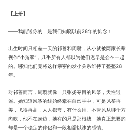
【上册】
——我能送你的，是我们知晓以前28年的惦念！
出生时间只相差一天的祁善和周瓒，从小就被两家长辈
视作“小冤家”，几乎所有人都以为他们迟早是会在一起
的。哪知他们竟将这样亲密的发小关系维持了整整28
年。
对祁善而言，周瓒就像一只张扬夺目的风筝，天性逍
遥。她知道风筝的线始终牵在自己手中，可是风筝再
美，飞得再高，人人都夸，有什么用。不管风从哪个方
向吹，他不在身边，她有的只是那根线。她真正想要的
却是一个稳定的伴侣和一段相濡以沫的感情。