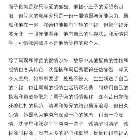
而子歉就是那只等爱的狐狸。他被小王子的凝望所驯
服，但等来的却终究只是一份一厢情愿与无能为力。虽
然和他在一起，祁善也能拥有平静的幸福，但那幸福无
波无澜，一眼便能看穿。他有自己的生存法则和爱情哲
学，可惜祁善却并不是他所等待的那个人。
除了周瓒和祁善的爱情以外，故事中其他配角的性格和
感情也各具特色：沈嘉楠和周启秀爱得狂热惨烈，却又
令人窒息。她事事要强，处处不饶人，生生断送了自己
的幸福，也让周瓒的感情生活历尽沧桑；阿珑用自己的
执着和勇敢争取到了周子谦的感情偏移，颇有昔日郑微
死缠烂打的风范；清溪和隆兄的结识虽无浪漫，但日久
生情，她愿意为他淡忘深藏于心的初恋，付出一腔深
情。沈晓星和祁定平平淡淡一辈子，该清醒时清醒，该
糊涂时糊涂，没有太多的野心和欲望，反倒过得幸福从