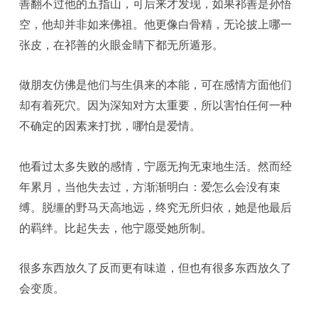
善翻不过他的五指山，可后来才发现，如果祁善是孙悟
空，他却并非如来佛祖。他更像白骨精，无论披上哪一
张皮，在祁善的火眼金睛下都无所遁形。
做朋友仿佛是他们与生俱来的本能，可在感情方面他们
却有着死穴。因为深知对方太重要，所以害怕任何一种
不确定的因素来打扰，哪怕是爱情。
他看过太多失败的感情，宁愿无拘无束地生活。然而经
年累月，当他失去过，方渐渐明白：爱怎么会没有束
缚。脱缰的野马天高地远，终究无所归依，她是他最后
的羁绊。比起失去，他宁愿受她所制。
很多东西放久了反而更有味道，但也有很多东西放久了
会变质。