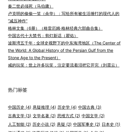
秦二世必须死（马伯庸）
卢克明的偷偷一笑（余华）：写给所有被生活捶打的现代人的
“减压神作”
格林文集（6册）（格雷厄姆·格林经典六部曲合集）
中国古代十大禁书：剪灯新话（瞿佑）
波斯湾五千年 : 全球史视野下的中东海湾地区（The Center of
the World: A Global History of the Persian Gulf from the
Stone Age to the Present）
咸的玩笑：世上许多玩笑，注定要流着泪把它开完（刘震云）
热门标签
中国历史
(4)
悬疑推理
(4)
历史学
(4)
中国古典
(3)
古典文学
(3)
文学名著
(2)
思维方式
(2)
中国文学
(2)
人工智能
(2)
历史小说
(2)
悬疑
(2)
中国军事史
(2)
日本史
(1)