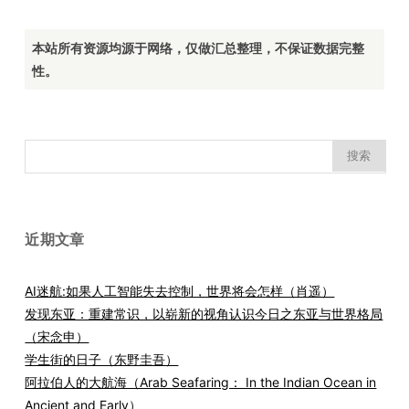
本站所有资源均源于网络，仅做汇总整理，不保证数据完整
性。
搜
索：
近期文章
AI迷航:如果人工智能失去控制，世界将会怎样（肖遥）
发现东亚：重建常识，以崭新的视角认识今日之东亚与世界格局
（宋念申）
学生街的日子（东野圭吾）
阿拉伯人的大航海（Arab Seafaring： In the Indian Ocean in
Ancient and Early）