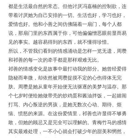
都是生活最自然的常态。但他讨厌冯嘉楠的控制欲，连
带着讨厌她为自己安排的一切。生活也好，学习也好，
爱情也好。他和小善之间仿佛隔着一扇门，每个人都
说，那扇门里的东西属于你，可他偏偏憎恶眼前显而易
见的事实。越容易得到的东西，就不懂得珍惜。
所以，不管我们看到的情感涌动是怎样一览无遗，周瓒
和祁善的每一次的牵手都是那样艰难无比。
祁善的情感变化是故事中最打动我的部分。她曾经爱得
隐秘而卑微，却依然被周瓒捉摸不定的心伤得体无完
肤。周瓒是她从童年开始便无法驱逐的美梦与温存。那
个七岁时便给她做带壳的炒鸡蛋和酱油拌饭，一起嬉闹
打骂、内心叛逆的男孩，是她无数次心动、期待、烦
恼、愤怒的来源。在这份爱情里，祁善也许显得不够勇
敢，但她的顾忌又是完全可以理解的。青梅竹马的感情
其实最难处理，一不小心就会打破少年的甜美和惘然，