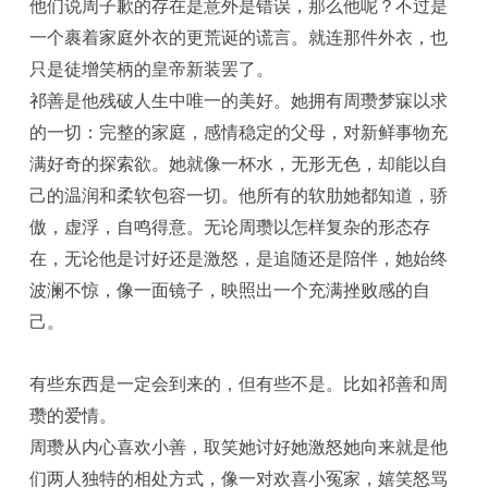
他们说周子歉的存在是意外是错误，那么他呢？不过是
一个裹着家庭外衣的更荒诞的谎言。就连那件外衣，也
只是徒增笑柄的皇帝新装罢了。
祁善是他残破人生中唯一的美好。她拥有周瓒梦寐以求
的一切：完整的家庭，感情稳定的父母，对新鲜事物充
满好奇的探索欲。她就像一杯水，无形无色，却能以自
己的温润和柔软包容一切。他所有的软肋她都知道，骄
傲，虚浮，自鸣得意。无论周瓒以怎样复杂的形态存
在，无论他是讨好还是激怒，是追随还是陪伴，她始终
波澜不惊，像一面镜子，映照出一个充满挫败感的自
己。
有些东西是一定会到来的，但有些不是。比如祁善和周
瓒的爱情。
周瓒从内心喜欢小善，取笑她讨好她激怒她向来就是他
们两人独特的相处方式，像一对欢喜小冤家，嬉笑怒骂