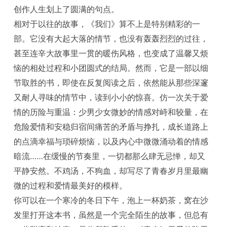
创作人生划上了圆满的句点。
相对于以往的故事，《我们》算不上是特别精彩的一
部。它没有大起大落的情节，也没有轰轰烈烈的过往，
甚至连辛大故事里一贯的暖伤风格，也变成了温馨又烦
恼的相处过程和小团圆式的结局。然而，它是一部以细
节取胜的书，即使在反复阅读之后，依然能从那些深邃
又耐人寻味的情节中，读到小小的惊喜。仿一次关于爱
情的历险与重温：少男少女微妙的情感对峙和较量，在
危险爱情和安稳归宿间痛苦的矛盾与挣扎，成长道路上
的点滴幸福与琐碎烦恼，以及内心中微微涌动着的情感
暗流……在缓慢的节奏里，一切都那么肆无忌惮，却又
平静安然。不鸡汤，不狗血，却写尽了青春岁月里最幽
微的过程和爱情最美好的模样。
你可以在一个寒冷的冬日下午，泡上一杯奶茶，窝在沙
发里打开这本书，虽然是一个完全陌生的故事，但总有