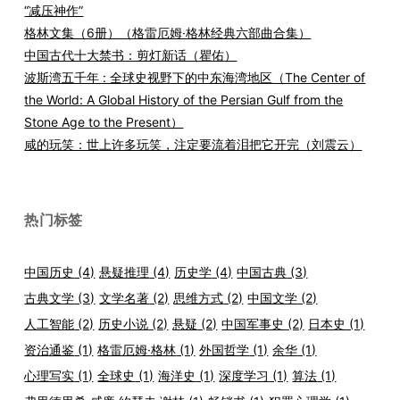
“减压神作”
格林文集（6册）（格雷厄姆·格林经典六部曲合集）
中国古代十大禁书：剪灯新话（瞿佑）
波斯湾五千年 : 全球史视野下的中东海湾地区（The Center of
the World: A Global History of the Persian Gulf from the
Stone Age to the Present）
咸的玩笑：世上许多玩笑，注定要流着泪把它开完（刘震云）
热门标签
中国历史
(4)
悬疑推理
(4)
历史学
(4)
中国古典
(3)
古典文学
(3)
文学名著
(2)
思维方式
(2)
中国文学
(2)
人工智能
(2)
历史小说
(2)
悬疑
(2)
中国军事史
(2)
日本史
(1)
资治通鉴
(1)
格雷厄姆·格林
(1)
外国哲学
(1)
余华
(1)
心理写实
(1)
全球史
(1)
海洋史
(1)
深度学习
(1)
算法
(1)