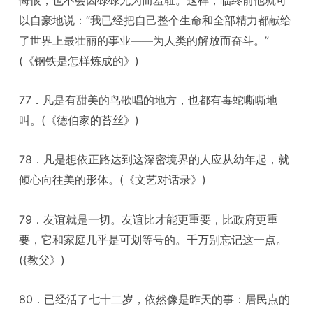
以自豪地说：“我已经把自己整个生命和全部精力都献给
了世界上最壮丽的事业——为人类的解放而奋斗。”
(《钢铁是怎样炼成的》)
77．凡是有甜美的鸟歌唱的地方，也都有毒蛇嘶嘶地
叫。(《德伯家的苔丝》)
78．凡是想依正路达到这深密境界的人应从幼年起，就
倾心向往美的形体。(《文艺对话录》)
79．友谊就是一切。友谊比才能更重要，比政府更重
要，它和家庭几乎是可划等号的。千万别忘记这一点。
({教父》)
80．已经活了七十二岁，依然像是昨天的事：居民点的