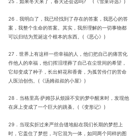
25．如果冬天来了，春天还会远吗? (《雪莱诗选》)
26．我明白了，我已经找到了存在的答案，我恶心的答
案，我整个生命的答案。其实，我所理解的一切事物都
可以归结为荒诞这个根本的东西。(《恶心》)
27．世界上有这样一些幸福的人，他们把自己的痛苦化
作他人的幸福，他们挥泪埋葬了自己在尘世间的希望，
它却变成了种子，长出鲜花和香膏，为孤苦伶仃的苦命
人医治创伤。(《汤姆叔叔的小屋》)
28．当格里高·萨姆莎从烦躁不安的梦中醒来时，发现他
在床上变成了一个巨大的跳蚤。(《变形记》)
29．当现实折过来严丝合缝地贴在我们长期的梦想上
时，它盖住了梦想，与它混为一体，如同两个同样的图