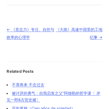
文
←
《意志力》专注、自控与
《大路》高速中国里的工地
章
导
效率的心理学
纪事
→
航
Related Posts
不畏将来 不念过去
被讨厌的勇气：自我启发之父”阿德勒的哲学课〔 岸
见一郎&古贺史健〕
百年孤独（Cien años de soledad）