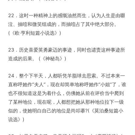
22．这时一种精神上的感慨油然而生，认为人生是由啜
泣、抽噎和微笑组成的，而抽噎占了其中绝大部分。
(《欧·亨利短篇小说选》)
23．历史喜爱英勇豪迈的事迹，同时也谴责这种事迹所
造成的后果。 (《神秘岛》)
24．整个下半天，人都听凭羊脂球去思索。不过本来一
直称呼她作“夫人”，现在却简单地称呼她作“小姐”了，谁
也不很知道这是为着什么，仿佛她从前在评价当中爬到
了某种地位，现在呢，人都想把她从那种地位拉下一级
似的，使她明白自己的地位是尚叩摹?(《莫泊桑短篇小
说选》)