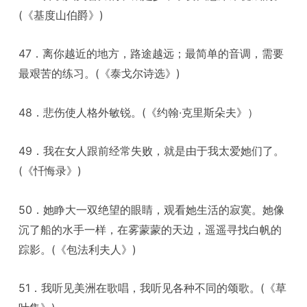
(《基度山伯爵》)
47．离你越近的地方，路途越远；最简单的音调，需要
最艰苦的练习。(《泰戈尔诗选》)
48．悲伤使人格外敏锐。(《约翰·克里斯朵夫》）
49．我在女人跟前经常失败，就是由于我太爱她们了。
(《忏悔录》)
50．她睁大一双绝望的眼睛，观看她生活的寂寞。她像
沉了船的水手一样，在雾蒙蒙的天边，遥遥寻找白帆的
踪影。(《包法利夫人》)
51．我听见美洲在歌唱，我听见各种不同的颂歌。(《草