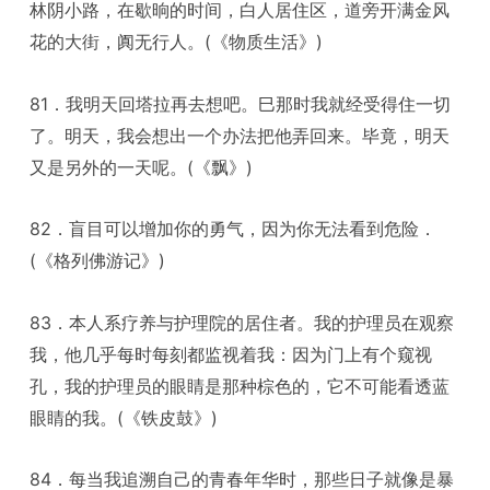
林阴小路，在歇晌的时间，白人居住区，道旁开满金风
花的大街，阗无行人。(《物质生活》)
81．我明天回塔拉再去想吧。巳那时我就经受得住一切
了。明天，我会想出一个办法把他弄回来。毕竟，明天
又是另外的一天呢。(《飘》)
82．盲目可以增加你的勇气，因为你无法看到危险．
(《格列佛游记》)
83．本人系疗养与护理院的居住者。我的护理员在观察
我，他几乎每时每刻都监视着我：因为门上有个窥视
孔，我的护理员的眼睛是那种棕色的，它不可能看透蓝
眼睛的我。(《铁皮鼓》)
84．每当我追溯自己的青春年华时，那些日子就像是暴