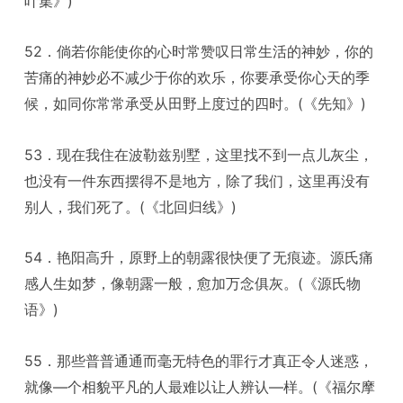
叶集》)
52．倘若你能使你的心时常赞叹日常生活的神妙，你的
苦痛的神妙必不减少于你的欢乐，你要承受你心天的季
候，如同你常常承受从田野上度过的四时。(《先知》)
53．现在我住在波勒兹别墅，这里找不到一点儿灰尘，
也没有一件东西摆得不是地方，除了我们，这里再没有
别人，我们死了。(《北回归线》)
54．艳阳高升，原野上的朝露很快便了无痕迹。源氏痛
感人生如梦，像朝露一般，愈加万念俱灰。(《源氏物
语》)
55．那些普普通通而毫无特色的罪行才真正令人迷惑，
就像—个相貌平凡的人最难以让人辨认—样。(《福尔摩