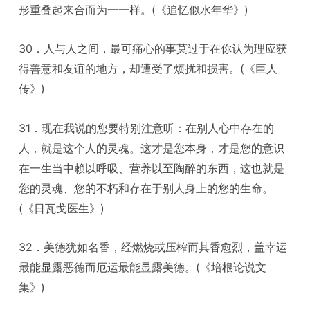
形重叠起来合而为一一样。(《追忆似水年华》)
30．人与人之间，最可痛心的事莫过于在你认为理应获
得善意和友谊的地方，却遭受了烦扰和损害。(《巨人
传》)
31．现在我说的您要特别注意听：在别人心中存在的
人，就是这个人的灵魂。这才是您本身，才是您的意识
在一生当中赖以呼吸、营养以至陶醉的东西，这也就是
您的灵魂、您的不朽和存在于别人身上的您的生命。
(《日瓦戈医生》)
32．美德犹如名香，经燃烧或压榨而其香愈烈，盖幸运
最能显露恶德而厄运最能显露美德。(《培根论说文
集》)