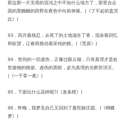
那边那一片无垠的混沌之中不知什么地方了，那里合众
国的黑黝黝的田野在夜色中向前伸展。(《了不起的盖茨
比》)
93．四月最残忍，从死了的土地滋生丁香，混杂着回忆
和欲望，让春雨挑动着呆钝的根。(《荒原》)
94．世间的一切虚伪，正像过眼云烟，只有真理才是处
世接物的根据。虚伪的黑暗，必为真理的光辉所消灭。
(《一千零一夜》)
95．下面玩什么花样呢?(《发条橙》)
96．昨晚，我梦见自己又回到了曼陀丽庄园。(《蝴蝶
梦》)