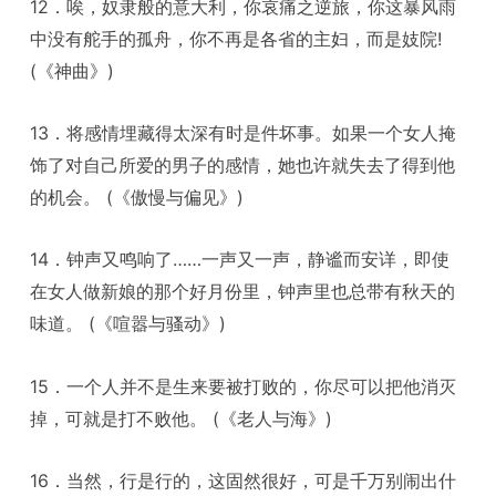
12．唉，奴隶般的意大利，你哀痛之逆旅，你这暴风雨
中没有舵手的孤舟，你不再是各省的主妇，而是妓院!
(《神曲》)
13．将感情埋藏得太深有时是件坏事。如果一个女人掩
饰了对自己所爱的男子的感情，她也许就失去了得到他
的机会。 (《傲慢与偏见》)
14．钟声又鸣响了……一声又一声，静谧而安详，即使
在女人做新娘的那个好月份里，钟声里也总带有秋天的
味道。 (《喧嚣与骚动》)
15．一个人并不是生来要被打败的，你尽可以把他消灭
掉，可就是打不败他。 (《老人与海》)
16．当然，行是行的，这固然很好，可是千万别闹出什