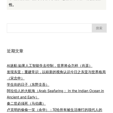
性。
搜
索：
近期文章
AI迷航:如果人工智能失去控制，世界将会怎样（肖遥）
发现东亚：重建常识，以崭新的视角认识今日之东亚与世界格局
（宋念申）
学生街的日子（东野圭吾）
阿拉伯人的大航海（Arab Seafaring： In the Indian Ocean in
Ancient and Early）
秦二世必须死（马伯庸）
卢克明的偷偷一笑（余华）：写给所有被生活捶打的现代人的