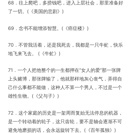
68．往上爬吧，多捞钱吧，进入上层社会，那里准备好
了一切。(《美国的悲剧》)
69．念书不能增添智慧。(《癌症楼》)
70．不管我活着，还是我死去，我都是一只牛虻，快乐
地飞来飞去。 (《牛虻》)
71．一个人把他整个的一生都押在“女人的爱”那一张牌
上头赌博，那张牌输了，他就那样地灰心丧气，弄得自
己什么事都不能做，这种人不算一个男人，不过是一个
雄性生物。(《父与子》)
72．这个家庭的历史是一架周而复始无法停息的机器，
是一个转动着的轮子，这只齿轮，要不是轴会逐渐不可
避免地磨损的话，会永远旋转下去。(《百年孤独》)