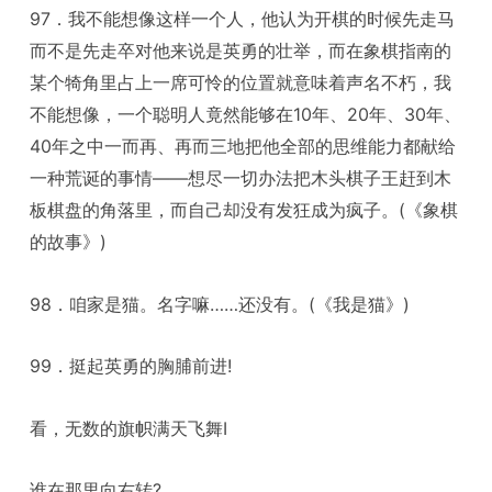
97．我不能想像这样一个人，他认为开棋的时候先走马
而不是先走卒对他来说是英勇的壮举，而在象棋指南的
某个犄角里占上一席可怜的位置就意味着声名不朽，我
不能想像，一个聪明人竟然能够在10年、20年、30年、
40年之中一而再、再而三地把他全部的思维能力都献给
一种荒诞的事情——想尽一切办法把木头棋子王赶到木
板棋盘的角落里，而自己却没有发狂成为疯子。(《象棋
的故事》)
98．咱家是猫。名字嘛……还没有。(《我是猫》)
99．挺起英勇的胸脯前进!
看，无数的旗帜满天飞舞I
谁在那里向右转?