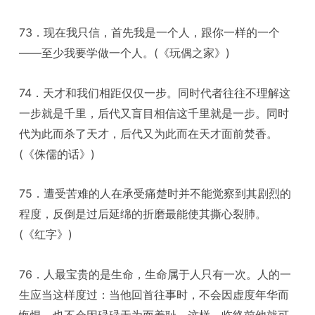
73．现在我只信，首先我是一个人，跟你一样的一个
——至少我要学做一个人。(《玩偶之家》)
74．天才和我们相距仅仅一步。同时代者往往不理解这
一步就是千里，后代又盲目相信这千里就是一步。同时
代为此而杀了天才，后代又为此而在天才面前焚香。
(《侏儒的话》)
75．遭受苦难的人在承受痛楚时并不能觉察到其剧烈的
程度，反倒是过后延绵的折磨最能使其撕心裂肺。
(《红字》)
76．人最宝贵的是生命，生命属于人只有一次。人的一
生应当这样度过：当他回首往事时，不会因虚度年华而
悔恨，也不会因碌碌无为而羞耻。这样，临终前他就可