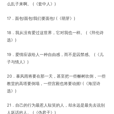
么乱子来啊。 (《套中人》)
17．面包!面包!我们要面包! (《萌芽》)
18．我从没有爱过这世界，它对我也一样。 (《拜伦诗
选》)
19．爱情应该给人一种自由感，而不是囚禁感。 (《儿
子与情人》)
20．暴风雨将要在那一天，甚至把一些槲树吹倒，一些
教堂的高塔要倒塌，一些宫殿也将要动摇! (《海涅诗
选》)
21．自己的行为最惹人耻笑的人，却永远是最先去说别
人坏话的人。 (《伪君子》)